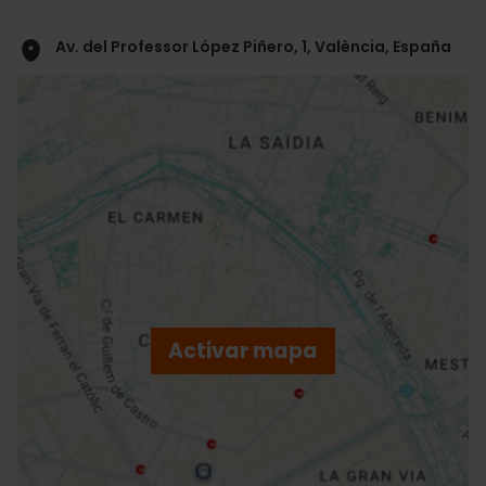
Av. del Professor López Piñero, 1, València, España
ose
ebar
p
Activar mapa
r
ation