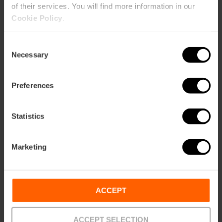
of their services. You will find more information in our
Cookie Policy
.
«El lago de los cisnes»
se representa este
verano en València
Consent
Necessary
Selection
Preferences
03/08/2026 - 08/08/2026
Statistics
Ciclo de
«Microconciertos» en
Marketing
CaixaForum València
ACCEPT
15/08/2026 - 15/08/2026
ACCEPT SELECTION