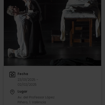
Fecha
23/01/2025 -
02/02/2025
Lugar
Av. del Professor López
Piñero, 1. València