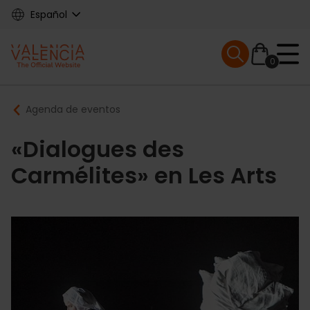
Skip
Español
to
main
Mobile menu ex
content
0
Main
Breadcrumb
Agenda de eventos
navigation
«Dialogues des
Carmélites» en Les Arts