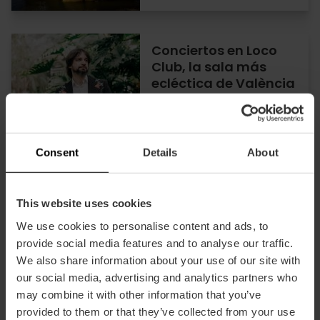
Conciertos en Loco
Club, la sala más
ecléctica de València
07/08/2026 - 07/08/2026
Consent
Details
About
Festival «Sonido de
This website uses cookies
Valencia»
We use cookies to personalise content and ads, to
provide social media features and to analyse our traffic.
We also share information about your use of our site with
our social media, advertising and analytics partners who
may combine it with other information that you’ve
08/08/2026 - 08/08/2026
provided to them or that they’ve collected from your use