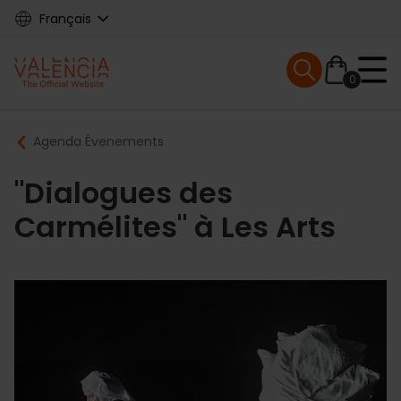
Skip
Français
to
main
Mobile menu ex
content
0
Main
Breadcrumb
Agenda Évenements
navigation
"Dialogues des
Carmélites" à Les Arts