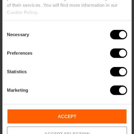
of their services. You will find more information in our
Cookie Policy
.
Cycle de concerts «
Directos Vibra Mahou
» à Valencia
Consent
Necessary
Selection
Preferences
18/09/2026 - 18/09/2026
Statistics
Soirée « Tardeo
remember » au
Parque de Cabecera
Marketing
de Valencia
ACCEPT
19/09/2026 - 19/09/2026
ACCEPT SELECTION