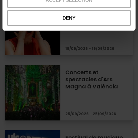
Spectacles d’opéra
au Palau de les Arts
DENY
de Valencia
18/09/2026 - 19/09/2026
Concerts et
spectacles d'Ars
Magna à València
25/09/2026 - 25/09/2026
Festival de musique