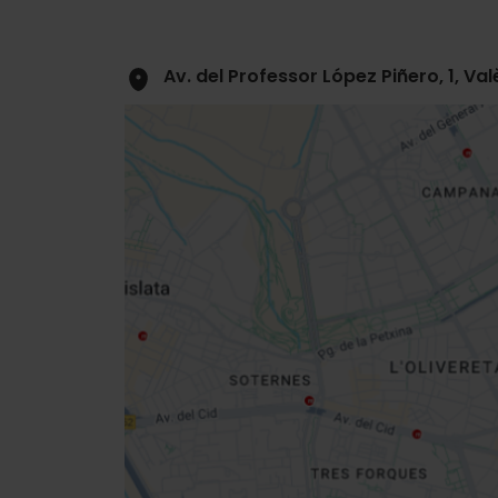
Av. del Professor López Piñero, 1, Va
Close
sidebar
map
Get
your
location