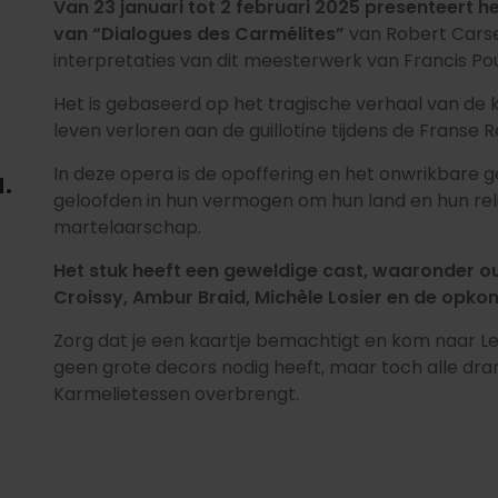
Van 23 januari tot 2 februari 2025 presenteert he
van “Dialogues des Carmélites”
van Robert Carse
interpretaties van dit meesterwerk van Francis Po
Het is gebaseerd op het tragische verhaal van de
leven verloren aan de guillotine tijdens de Franse R
In deze opera is de opoffering en het onwrikbare g
.
geloofden in hun vermogen om hun land en hun reli
martelaarschap.
Het stuk heeft een geweldige cast, waaronder 
Croissy, Ambur Braid, Michèle Losier en de opk
Zorg dat je een kaartje bemachtigt en kom naar L
geen grote decors nodig heeft, maar toch alle dra
Karmelietessen overbrengt.