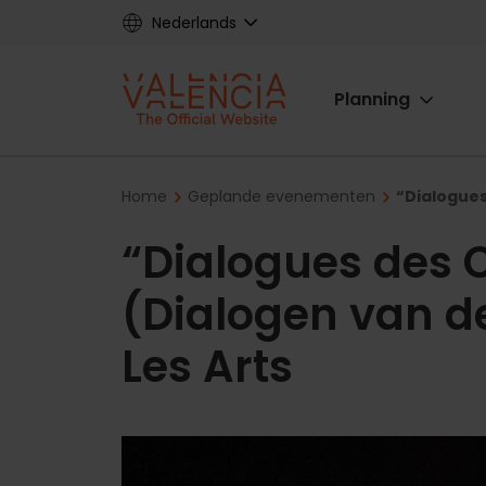
Skip
Nederlands
to
main
Main
content
Planning
navigat
Breadcrumb
Home
Geplande evenementen
“Dialogues
“Dialogues des C
(Dialogen van de
Les Arts