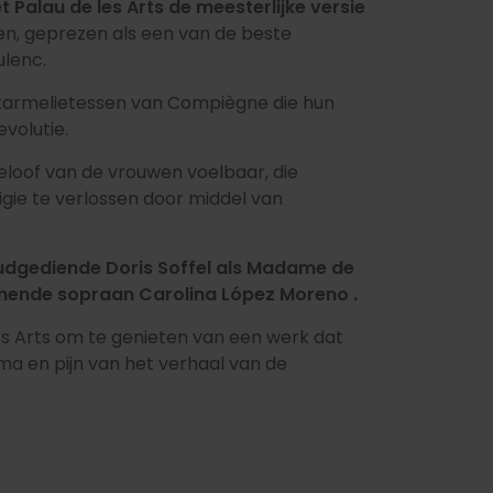
t Palau de les Arts de meesterlijke versie
n, geprezen als een van de beste
ulenc.
 karmelietessen van Compiègne die hun
evolutie.
eloof van de vrouwen voelbaar, die
gie te verlossen door middel van
oudgediende Doris Soffel als Madame de
omende sopraan Carolina López Moreno .
es Arts om te genieten van een werk dat
ma en pijn van het verhaal van de