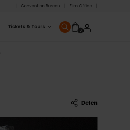
Pre
Convention Bureau
Film Office
header
User
Tickets & Tours
0
menu
User menu
accoun
s
menu
Delen