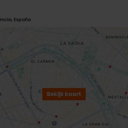
lència, España
Bekijk kaart