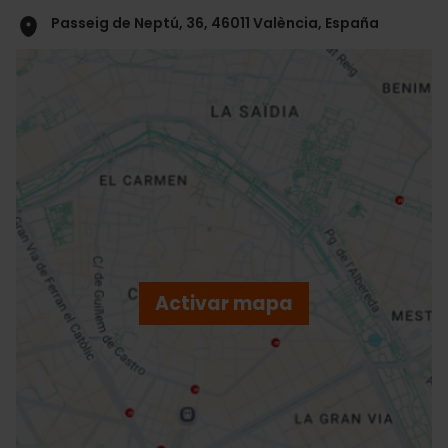
Passeig de Neptú, 36, 46011 València, España
ose
ebar
p
Activar mapa
r
ation