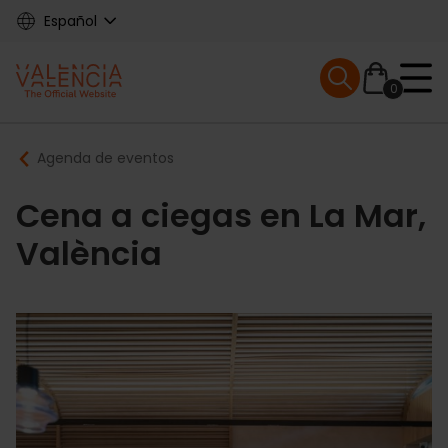
Skip
Español
to
main
Mobile menu ex
content
0
Main
Breadcrumb
Agenda de eventos
navigation
Cena a ciegas en La Mar,
València