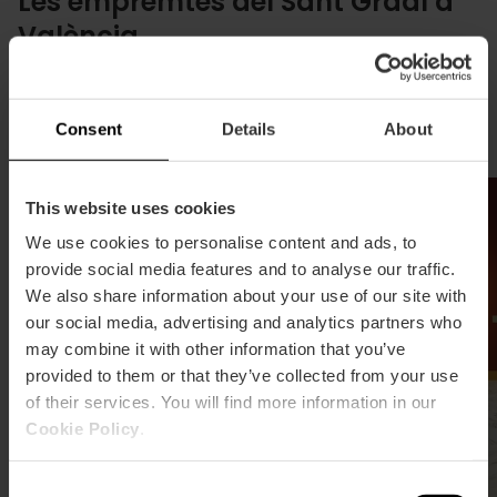
Les empremtes del Sant Graal a
València
Et proposem un recorregut pels llocs que van tindre
relació amb el Sant Graal per a endinsar-te més en
la seua història vinculada a la ciutat.
Consent
Details
About
This website uses cookies
We use cookies to personalise content and ads, to
provide social media features and to analyse our traffic.
We also share information about your use of our site with
our social media, advertising and analytics partners who
may combine it with other information that you’ve
provided to them or that they’ve collected from your use
of their services. You will find more information in our
Cookie Policy
.
Consent