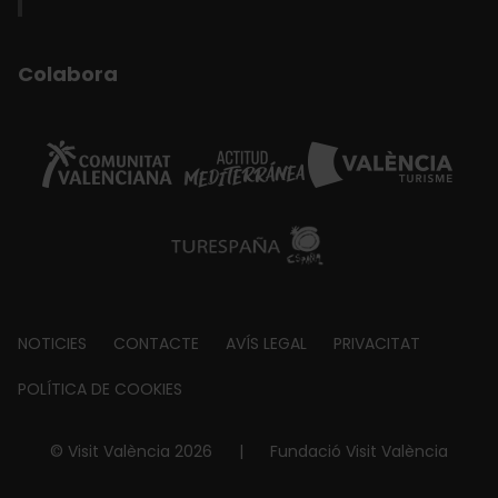
Colabora
Footer
NOTICIES
CONTACTE
AVÍS LEGAL
PRIVACITAT
about
POLÍTICA DE COOKIES
© Visit València 2026
|
Fundació Visit València