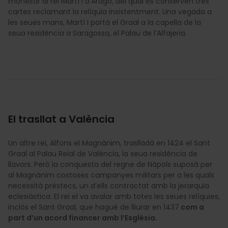
monestir al rei Martí I d’Aragó, del qual es conserven tres
cartes reclamant la relíquia insistentment. Una vegada a
les seues mans, Martí I portà el Graal a la capella de la
seua residència a Saragossa, el Palau de l’Alfajeria.
El trasllat a València
Un altre rei, Alfons el Magnànim, traslladà en 1424 el Sant
Graal al Palau Reial de València, la seua residència de
llavors. Però la conquesta del regne de Nàpols suposà per
al Magnànim costoses campanyes militars per a les quals
necessità préstecs, un d’ells contractat amb la jerarquia
eclesiàstica. El rei el va avalar amb totes les seues relíquies,
inclòs el Sant Graal, que hagué de lliurar en 1437
com a
part d’un acord financer amb l’Església.