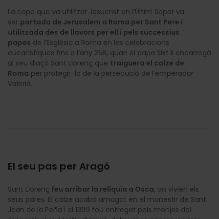
La copa que va utilitzar Jesucrist en l’Últim Sopar va
ser
portada de Jerusalem a Roma per Sant Pere i
utilitzada des de llavors per ell i pels successius
papes
de l’Església a Roma en les celebracions
eucarístiques fins a l’any 258, quan el papa Sixt II encarregà
al seu diaçò Sant Llorenç que
traiguera el calze de
Roma
per protegir-lo de la persecució de l’emperador
Valerià.
El seu pas per Aragó
Sant Llorenç
feu arribar la relíquia a Osca
, on vivien els
seus pares. El calze acabà amagat en el monestir de Sant
Joan de la Peña i el 1399 fou entregat pels monjos del