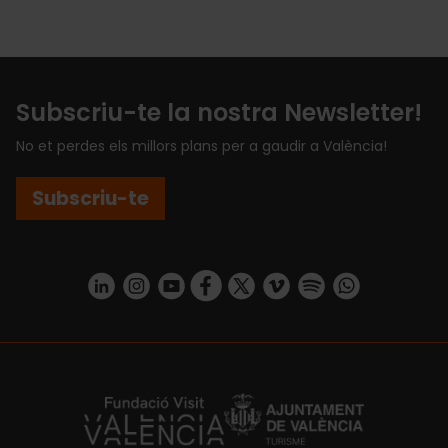
Subscriu-te la nostra Newsletter!
No et perdes els millors plans per a gaudir a València!
Subscriu-te
https://www.linkedin.com/company/turismo-valencia/mycompany/
https://www.instagram.com/visit_valencia/
https://www.youtube.com/user/Turisvale
https://www.facebook.com/turismov
https://twitter.com/Valenciatu
https://vimeo.com/visitva
https://open.spotif
https://api.whatsapp.com/se
https://fundacion.visitvalencia.com/