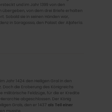
ersteckt und im Jahr 1399 von den
n übergeben, von dem drei Briefe erhalten
ert. Sobald sie in seinen Händen war,
denz in Saragossa, den Palast der Aljafería.
im Jahr 1424 den Heiligen Gral in den
z. Doch die Eroberung des Königreichs
militärische Feldzüge, für die er Kredite
 Hierarchie abgeschlossen. Der König
eiligen Grals, den er 1437
als Teil einer
en musste.