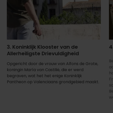
3. Koninklijk Klooster van de
4
Allerheiligste Drievuldigheid
Be
Opgericht door de vrouw van Alfons de Grote,
a
koningin María van Castilië, die er werd
h
begraven, wat het het enige Koninklijk
Fr
Pantheon op Valenciaans grondgebied maakt.
sc
B
w