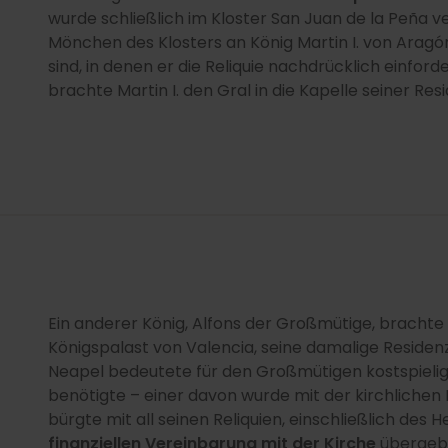
wurde schließlich im Kloster San Juan de la Peña v
Mönchen des Klosters an König Martin I. von Aragó
sind, in denen er die Reliquie nachdrücklich einford
brachte Martin I. den Gral in die Kapelle seiner Resi
Ein anderer König, Alfons der Großmütige, brachte 
Königspalast von Valencia, seine damalige Residen
Neapel bedeutete für den Großmütigen kostspielige 
benötigte – einer davon wurde mit der kirchlichen
bürgte mit all seinen Reliquien, einschließlich des H
finanziellen Vereinbarung mit der Kirche
übergeb