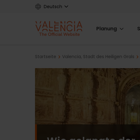
Skip
Deutsch
to
main
Main
content
Planung
S
navigat
Breadcrumb
Startseite
Valencia, Stadt des Heiligen Grals