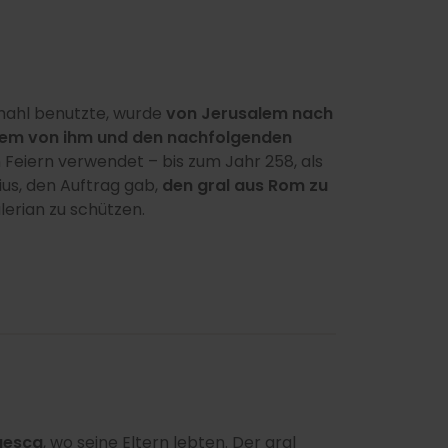
mahl benutzte, wurde
von Jerusalem nach
dem von ihm und den nachfolgenden
 Feiern verwendet – bis zum Jahr 258, als
tius, den Auftrag gab,
den gral aus Rom zu
lerian zu schützen.
Huesca
, wo seine Eltern lebten. Der gral