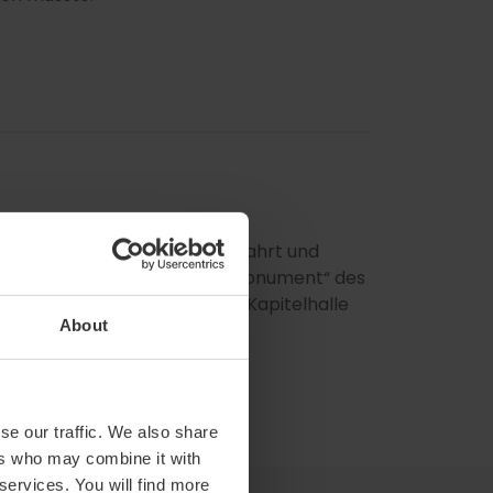
quien der Kathedrale aufbewahrt und
 die konsekrierte Hostie im „Monument“ des
 Jahr 1916 in der ehemaligen Kapitelhalle
About
 hergerichtet wurde.
se our traffic. We also share
ers who may combine it with
 services. You will find more