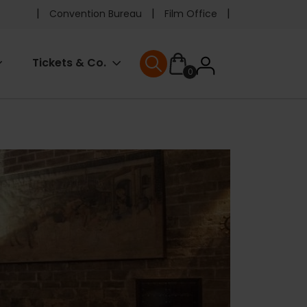
Pre
Convention Bureau
Film Office
header
User
Tickets & Co.
0
menu
User menu
accoun
menu