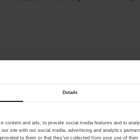
Er wurde über Jahrhunderte hinweg unter den Reli
verehrt und bis ins 18. Jahrhundert verwendet, um
Gründonnerstags zu enthalten, bis er schließlich im
Details
installiert wurde, die als Kapelle des Heiligen Grals
e content and ads, to provide social media features and to analy
 our site with our social media, advertising and analytics partn
 provided to them or that they’ve collected from your use of their