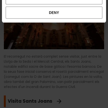
DENY
El recorregut no estarà complet sense visitar, just entre la
Llotja de la Seda i el Mercat Central, els Sants Joans,
notable edifici sacre de base gòtica i fesomia barroca. De
la seua fase inicial conserva el rosetó parcialment encegat
(conegut com la O de Sant Joan). Les pintures en la volta,
obra també del gran Palomino, van patir parcialment els
efectes d'un incendi durant la Guerra Civil.
Visita Sants Joans