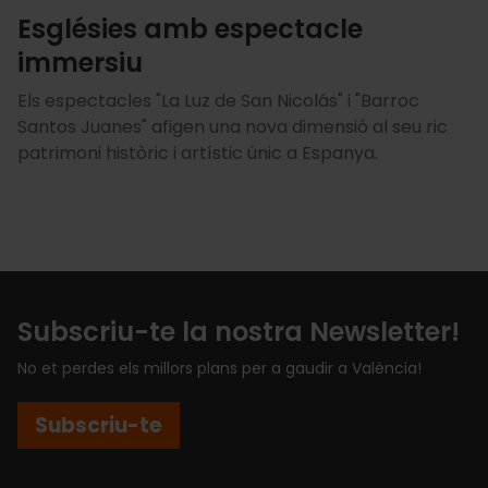
Esglésies amb espectacle
immersiu
Els espectacles "La Luz de San Nicolás" i "Barroc
Santos Juanes" afigen una nova dimensió al seu ric
patrimoni històric i artístic únic a Espanya.
Subscriu-te la nostra Newsletter!
No et perdes els millors plans per a gaudir a València!
Subscriu-te