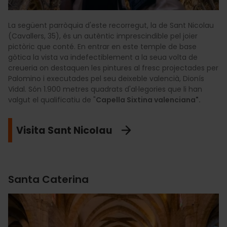
La següent parròquia d'este recorregut, la de Sant Nicolau
(Cavallers, 35), és un autèntic imprescindible pel joier
pictòric que conté. En entrar en este temple de base
gòtica la vista va indefectiblement a la seua volta de
creueria on destaquen les pintures al fresc projectades per
Palomino i executades pel seu deixeble valencià, Dionís
Vidal. Són 1.900 metres quadrats d'al·legories que li han
valgut el qualificatiu de "
Capella Sixtina valenciana".
Visita Sant Nicolau
Santa Caterina