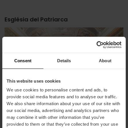
Església del Patriarca
Consent
Details
About
This website uses cookies
We use cookies to personalise content and ads, to
provide social media features and to analyse our traffic.
We also share information about your use of our site with
our social media, advertising and analytics partners who
may combine it with other information that you’ve
provided to them or that they’ve collected from your use
En el carrer de la Nau i en tan bona companyia com la seu