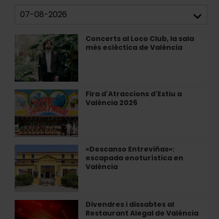
Concerts al Loco Club, la sala
Concerts
més eclèctica de València
al
Loco
Club,
la
sala
Fira d'Atraccions d'Estiu a
Fira
més
València 2026
d'Atraccions
eclèctica
d'Estiu
de
a
València
València
2026
«Descanso Entreviñas»:
«Descanso
escapada enoturística en
Entreviñas»:
València
escapada
enoturística
en
València
Divendres i dissabtes al
Divendres
Restaurant Alegal de València
i