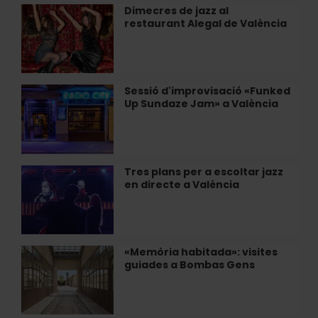
al
Dimecres de jazz al
Dimecres
Restaurant
restaurant Alegal de València
de
Alegal
jazz
de
al
València
restaurant
Alegal
Sessió d'improvisació «Funked
Sessió
de
Up Sundaze Jam» a València
d'improvisació
València
«Funked
Up
Sundaze
Jam»
Tres plans per a escoltar jazz
Tres
a
en directe a València
plans
València
per
a
escoltar
jazz
«Memòria habitada»: visites
«Memòria
en
guiades a Bombas Gens
habitada»:
directe
visites
a
guiades
València
a