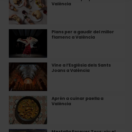
l'art
València
almorzar
i
prop
la
del
tradició
mar
que
a
Plans per a gaudir del millor
Plans
mantenen
València
flamenc a València
per
viu
a
el
gaudir
seu…
del
millor
Vine a l’Església dels Sants
Vine
flamenc
Joans a València
a
a
l’Església
València
dels
Sants
Joans
Aprén a cuinar paella a
Aprén
a
València
a
València
cuinar
paella
a
València
Mestalla Forever Tour: viu el
Mestalla