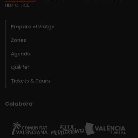
Footer
FILM OFFICE
domains
Prepara el viatge
Zones
Agenda
Què fer
Tickets & Tours
Colabora