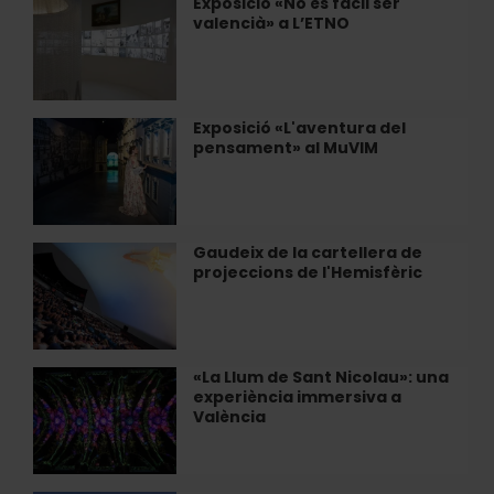
Exposició «No és fàcil ser
Exposició
bici
valencià» a L’ETNO
«No
és
fàcil
ser
valencià»
Exposició «L'aventura del
Exposició
a
pensament» al MuVIM
«L'aventura
L’ETNO
del
pensament»
al
MuVIM
Gaudeix de la cartellera de
Gaudeix
projeccions de l'Hemisfèric
de
la
cartellera
de
projeccions
«La Llum de Sant Nicolau»: una
«La
de
experiència immersiva a
Llum
l'Hemisfèric
València
de
Sant
Nicolau»: