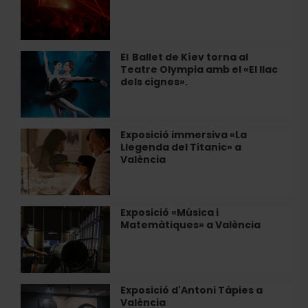
dissabtes
al
Restaurant
Alegal
El Ballet de Kíev torna al
El
de
Teatre Olympia amb el «El llac
Ballet
València
dels cignes».
de
Kíev
torna
al
Exposició immersiva «La
Exposició
Teatre
Llegenda del Titanic» a
immersiva
Olympia
València
«La
amb
Llegenda
el
del
«El
Titanic»
Exposició «Música i
Exposició
llac
a
Matemàtiques» a València
«Música
dels
València
i
cignes».
Matemàtiques»
a
València
Exposició d'Antoni Tàpies a
Exposició
València
d'Antoni