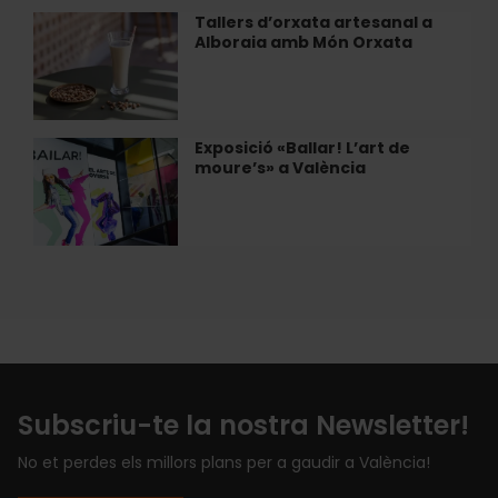
Bombas
Tallers d’orxata artesanal a
Tallers
Gens
Alboraia amb Món Orxata
d’orxata
artesanal
a
Alboraia
amb
Exposició «Ballar! L’art de
Exposició
Món
moure’s» a València
«Ballar!
Orxata
L’art
de
moure’s»
a
València
Subscriu-te la nostra Newsletter!
No et perdes els millors plans per a gaudir a València!