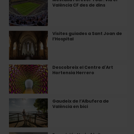
València CF des de dins
Forever
Tour:
viu
el
València
Visites guiades a Sant Joan de
Visites
CF
l’Hospital
guiades
des
a
de
Sant
dins
Joan
de
Descobreix el Centre d'Art
Descobreix
l’Hospital
Hortensia Herrero
el
Centre
d'Art
Hortensia
Herrero
Gaudeix de l’Albufera de
Gaudeix
València en bici
de
l’Albufera
de
València
en