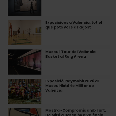
Tàpies
a
València
Exposicions a València: tot el
Exposicions
que pots vore a l'agost
a
València:
tot
el
que
Museu i Tour del València
Museu
pots
Basket al Roig Arena
i
vore
Tour
a
del
l'agost
València
Basket
Exposició Playmobil 2026 al
Exposició
al
Museu Històric Militar de
Playmobil
Roig
València
2026
Arena
al
Museu
Històric
Mostra «Compromís amb l'art.
Mostra
Militar
De Miró a Barceló» a València