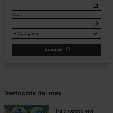
A
VALÈNCIA
Data fi
Diversió
per
Categoria
a
buscar
tots
els
gustos
Destacats del mes
Fira d'Atraccions