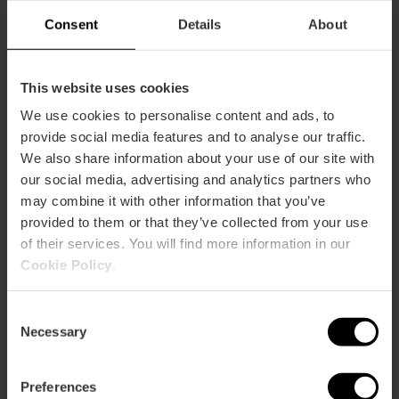
miniatura» a València
«Roma
Consent
Details
About
en
miniatura»
a
València
This website uses cookies
150é aniversari de Julio
150é
González a València
aniversari
We use cookies to personalise content and ads, to
de
provide social media features and to analyse our traffic.
Julio
We also share information about your use of our site with
González
our social media, advertising and analytics partners who
a
Visita guiada per l'Estadi
Visita
València
may combine it with other information that you’ve
Ciutat de València
guiada
provided to them or that they’ve collected from your use
per
of their services. You will find more information in our
l'Estadi
Ciutat
Cookie Policy
.
de
Nova sala de cinema IMAX a
Nova
València
Heron City València
sala
Consent
de
Necessary
Selection
cinema
IMAX
a
Preferences
Flamenc en directe al Café del
Flamenc