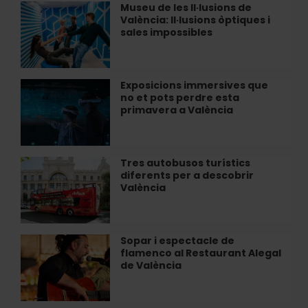
un
Museu de les Il·lusions de
Museu
dia
València: Il·lusions òptiques i
de
de
sales impossibles
les
relax
Il·lusions
a
de
València
València:
Exposicions immersives que
Exposicions
Il·lusions
no et pots perdre esta
immersives
òptiques
primavera a València
que
i
no
sales
et
impossibles
pots
Tres autobusos turístics
Tres
perdre
diferents per a descobrir
autobusos
esta
València
turístics
primavera
diferents
a
per
València
a
Sopar i espectacle de
Sopar
descobrir
flamenco al Restaurant Alegal
i
València
de València
espectacle
de
flamenco