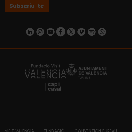
Subscriu-te
https://www.linkedin.com/company/turismo-valencia/mycompany/
https://www.instagram.com/visit_valencia/
https://www.youtube.com/user/Turisvale
https://www.facebook.com/turismov
https://twitter.com/Valenciatu
https://vimeo.com/visitva
https://open.spotif
https://api.whatsapp.com/se
https://fundacion.visitvalencia.com/
VISIT VALENCIA
FUNDACIÓ
CONVENTION BUREAU