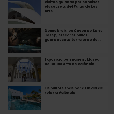
una
Visites guiades per conéixer
Visites
experiència
els secrets del Palau de Les
guiades
immersiva
Arts
per
a
conéixer
València
els
secrets
Descobreix les Coves de Sant
Descobreix
del
Josep, el secret millor
les
Palau
guardat sota terra prop de…
Coves
de
de
Les
Sant
Arts
Josep,
Exposició permanent Museu
Exposició
el
de Belles Arts de València
permanent
secret
Museu
millor
de
guardat
Belles
sota
Arts
Els millors spas per a un dia de
Els
terra
de
relax a València
millors
prop
València
spas
de…
per
a