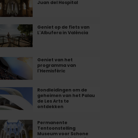
Juan del Hospital
urt
or
n
n
an
e
Geniet op de fiets van
niet
L'Albufera in València
bijten
pital
lència
ts
n
Geniet van het
niet
lbufera
programma van
n
l'Hemisfèric
t
lència
ogramma
n
Rondleidingen om de
ndleidingen
geheimen van het Palau
emisfèric
m
de Les Arts te
ontdekken
heimen
n
Permanente
rmanente
t
Tentoonstelling
ntoonstelling
Museum voor Schone
lau