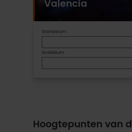
Valencia
UITSTAPJES
Startdatum
IN
Einddatum
VALÈNCIA
Voor
elk
wat
wils
Hoogtepunten van 