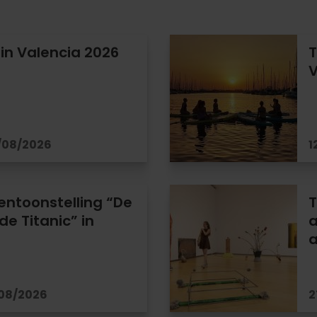
in Valencia 2026
T
V
/08/2026
1
entoonstelling “De
T
e Titanic” in
a
/08/2026
2