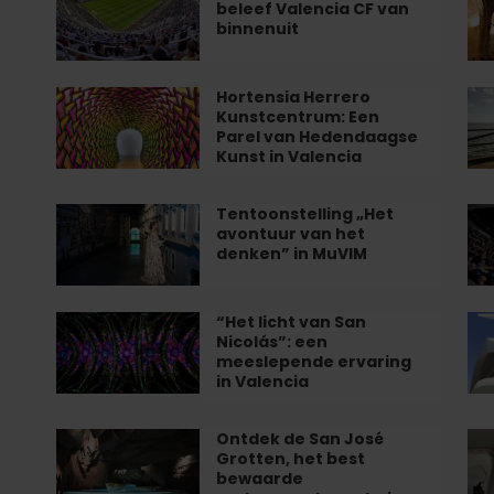
beleef Valencia CF van
de
bu
Forever
do
binnenuit
beste
va
Tour:
Sa
flamenco
de
beleef
Ju
in
ze
Valencia
del
Hortensia Herrero
Hortensia
Ge
Kunstcentrum: Een
Valencia
ont
CF
Hos
Herrero
op
Parel van Hedendaagse
in
van
Kunstcentrum:
de
Kunst in Valencia
Va
binnenuit
Een
fie
Parel
va
Tentoonstelling „Het
Tentoonstelling
Ge
van
L'A
avontuur van het
„Het
va
denken” in MuVIM
Hedendaagse
in
avontuur
he
Kunst
Va
van
pr
in
het
va
“Het licht van San
“Het
Ro
Valencia
Nicolás”: een
denken”
l'H
licht
o
meeslepende ervaring
in
van
de
in Valencia
MuVIM
San
ge
Nicolás”:
va
Ontdek de San José
Ontdek
Pe
een
he
Grotten, het best
de
Te
bewaarde
meeslepende
Pa