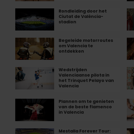
ee
Anselm
min
un
Kiefer
in
Rondleiding door het
Rondleiding
Ge
ten
Ciutat de València-
komt
Va
door
va
stadion
in
naar
het
de
he
Valencia
Ciutat
be
de
liv
Begeleide motorroutes
Begeleide
Ko
om Valencia te
València-
fl
motorroutes
na
ontdekken
stadion
om
de
Valencia
Ke
te
va
Wedstrijden
Wedstrijden
Le
Valenciaanse pilota in
ontdekken
de
Valenciaanse
pa
het Trinquet Pelayo van
Sa
pilota
ko
Valencia
Ju
in
in
in
het
Va
Plannen om te genieten
Plannen
Wa
Va
Trinquet
van de beste flamenco
om
ku
in Valencia
Pelayo
te
je
van
genieten
in
Valencia
van
de
Mestalla Forever Tour:
Mestalla
Ro