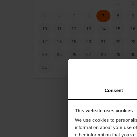
1
2
3
4
5
6
7
8
9
10
11
12
13
14
15
16
17
18
19
20
21
22
23
24
25
26
27
28
29
30
31
Consent
This website uses cookies
We use cookies to personalis
information about your use of
other information that you’ve