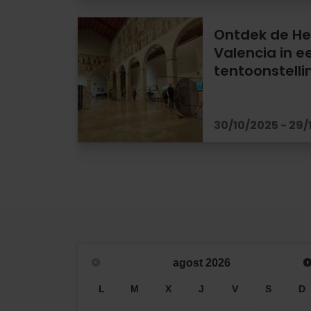
Ontdek de Hei
Valencia in e
tentoonstelli
30/10/2025 - 29
agost
2026
L
M
X
J
V
S
D