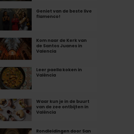
n
iatuur"
ieke
Geniet van de beste live
niet
toonstelling
flamenco!
lencia
n
t…
ste
e
Kom naar de Kerk van
m
de Santos Juanes in
amenco!
ar
Valencia
rk
n
Leer paella koken in
er
València
ella
ntos
ken
anes
lència
Waar kun je in de buurt
ar
lencia
van de zee ontbijten in
n
València
Rondleidingen door San
ndleidingen