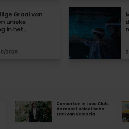
lige Graal van
M
en unieke
d
ng in het…
m
/10/2026
2
Concerten in Loco Club,
Concerten
Zo
de meest eclectische
in
in
zaal van Valencia
Loco
Va
Club,
20