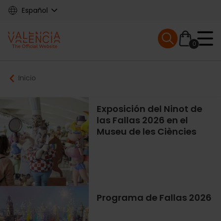
Skip
Español
to
main
Mobile menu ex
content
0
Main
Breadcrumb
Inicio
navigation
Exposición del Ninot de
las Fallas 2026 en el
Museu de les Ciències
Programa de Fallas 2026