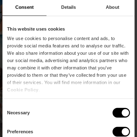
Fallas de Sección
Especial
Consent
Details
About
This website uses cookies
We use cookies to personalise content and ads, to
Vive la mascletà desde
provide social media features and to analyse our traffic.
un balcón en plena Plaza
We also share information about your use of our site with
del Ayuntamiento
our social media, advertising and analytics partners who
may combine it with other information that you’ve
provided to them or that they’ve collected from your use
of their services. You will find more information in our
Cookie Policy
.
La primera mascletà de
las Fallas 2026 de
Consent
València
Necessary
Selection
Preferences