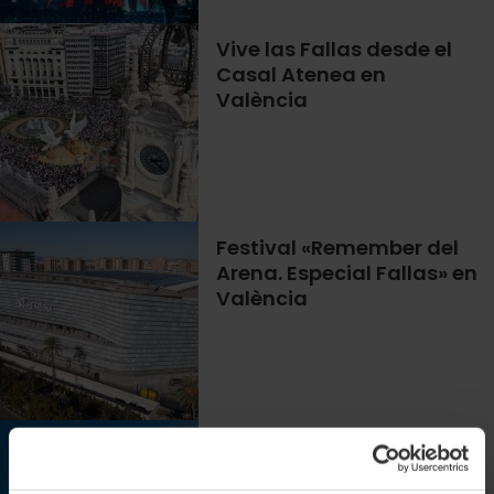
Vive las Fallas desde el
Casal Atenea en
València
Festival «Remember del
Arena. Especial Fallas» en
València
Ya están a la venta las
entradas al interior de las