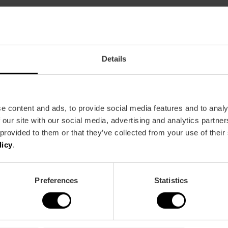
Details
inos de la bodega Les Freses
e content and ads, to provide social media features and to analy
 our site with our social media, advertising and analytics partn
 provided to them or that they’ve collected from your use of their
licy
.
ronomía en el centro histórico
Preferences
Statistics