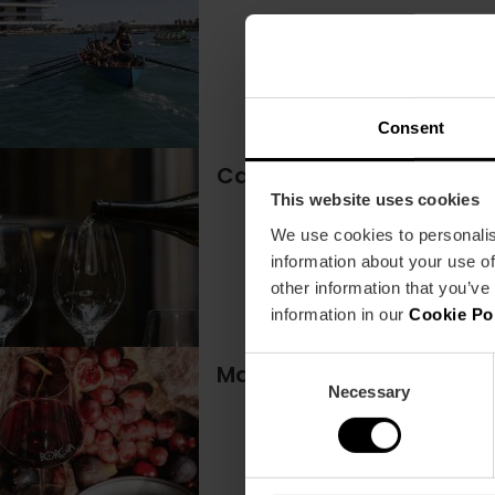
Consent
Cata con maridaje con v
This website uses cookies
We use cookies to personalis
information about your use of
other information that you’ve
information in our
Cookie Po
Consent
Maridaje de vinos y gast
Necessary
Selection