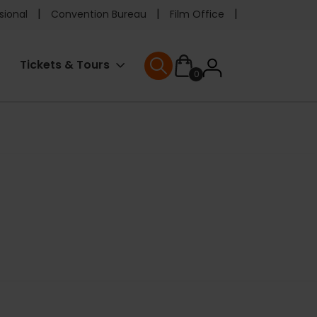
e
sional
Convention Bureau
Film Office
ader
User
Tickets & Tours
0
enu
User menu
accoun
menu