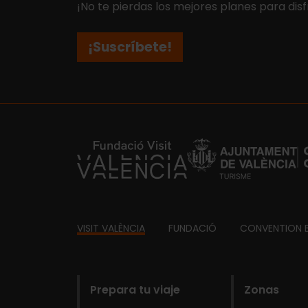
¡No te pierdas los mejores planes para disf
¡Suscríbete!
https://fundacion.visitvalencia.com/
Footer
VISIT VALÈNCIA
FUNDACIÓ
CONVENTION 
domains
Prepara tu viaje
Zonas