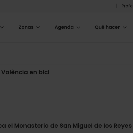
Pr
Profe
he
Zonas
Agenda
Qué hacer
m
ion
 València en bici
ca el Monasterio de San Miguel de los Reyes