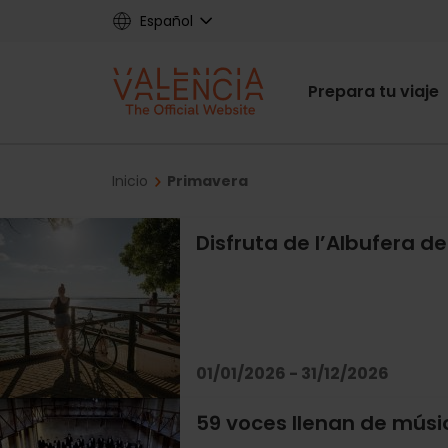
Skip
Español
to
main
Main
content
Prepara tu viaje
navigat
Breadcrumb
Inicio
Primavera
Disfruta de l’Albufera de
01/01/2026 - 31/12/2026
59 voces llenan de músi