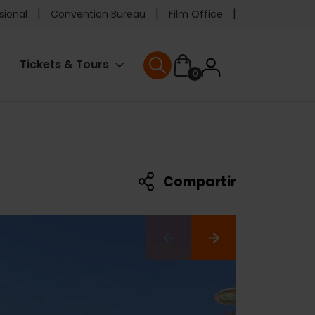
e
sional
Convention Bureau
Film Office
ader
User
Tickets & Tours
0
enu
User menu
accoun
menu
Compartir