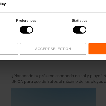
Ocio alternativo
licy
.
Disfruta de un vermuteo con música en vivo y e
a un paso de la playa.
Preferences
Statistics
ACCEPT SELECTION
¿Planeando tu próxima escapada de sol y playa? 
ÚNICA para que disfrutes al máximo de las playas 