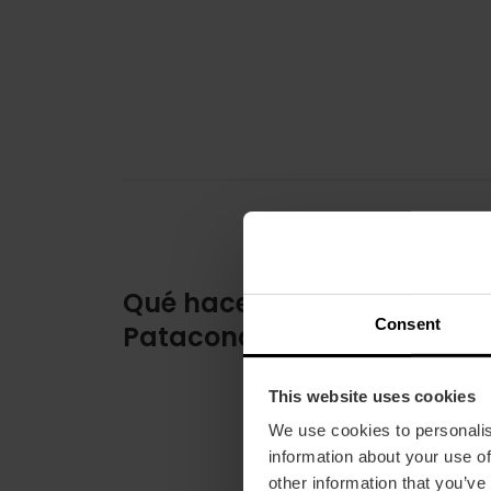
Qué hacer en la Playa de l
Consent
Patacona
This website uses cookies
We use cookies to personalis
information about your use of
other information that you’ve