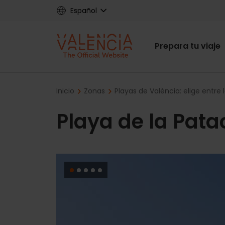
Skip
Español
to
main
Main
content
Prepara tu viaje
navigat
Breadcrumb
Inicio
Zonas
Playas de València: elige entre 
Playa de la Pat