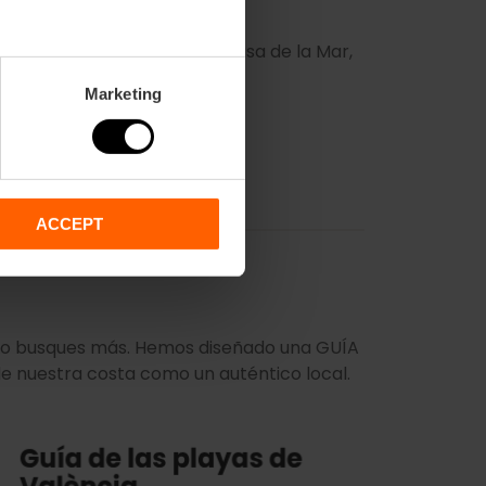
l ambiente más cool en La Casa de la Mar,
Marketing
ACCEPT
No busques más. Hemos diseñado una GUÍA
de nuestra costa como un auténtico local.