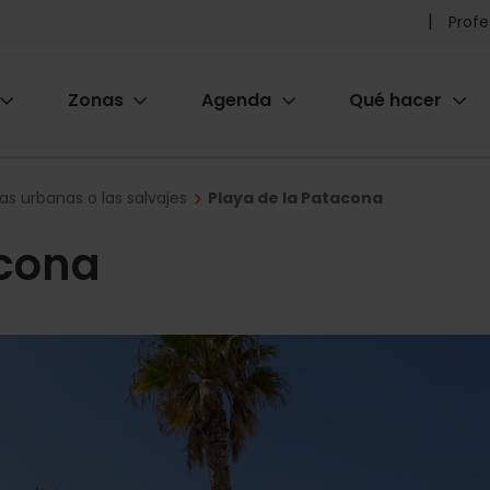
Pr
Profe
he
Zonas
Agenda
Qué hacer
m
ion
las urbanas o las salvajes
Playa de la Patacona
acona