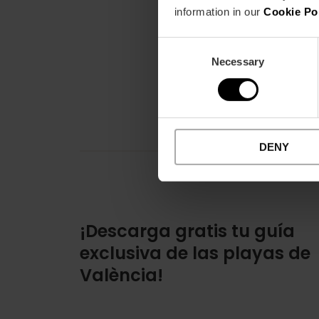
information in our
Cookie Po
Consent
Necessary
Selection
DENY
¡Descarga gratis tu guía
exclusiva de las playas de
València!