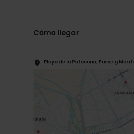
Cómo llegar
Playa de la Patacona, Passeig Marít
Close
sidebar
da
map