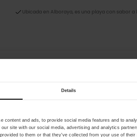
Ubicada en Alboraya, es una playa con sabor a
a
Saborea una horchata de Km 0
Details
Después de un día de playa, no hay nada como 
¡Qué mejor que hacerlo en Alboraya, centro del c
bebida! Disfrútala en horchaterías tradiciona
e content and ads, to provide social media features and to analy
a un tour por los campos de chufa de Mon Orxa
 our site with our social media, advertising and analytics partn
 provided to them or that they’ve collected from your use of their