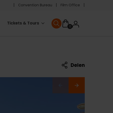
Pre
Convention Bureau
Film Office
header
User
Tickets & Tours
0
menu
User menu
accoun
menu
Delen