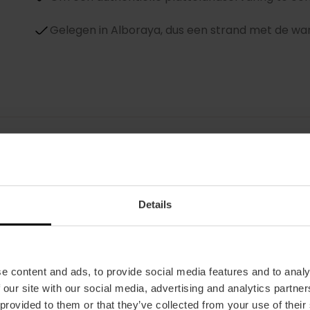
Gelegen in Alboraya, dus een strand met de w
Proef een lokaal gemaakte hor
Details
Na een heerlijk dagje strand is er niets beters 
En waar kan dat beter dan in Alboraya, het ce
bakermat van dit heerlijke drankje! Geniet erva
e content and ads, to provide social media features and to analy
Horchatería Panach, of meld je aan voor een to
 our site with our social media, advertising and analytics partn
 provided to them or that they’ve collected from your use of their