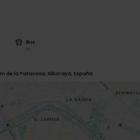
Bus
31
im de la Patacona, Alboraya, España