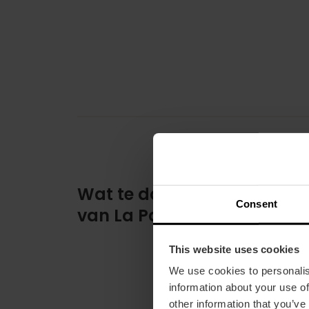
Wat te doen op het strand
Consent
van La Patacona
This website uses cookies
We use cookies to personalis
information about your use of
other information that you’ve