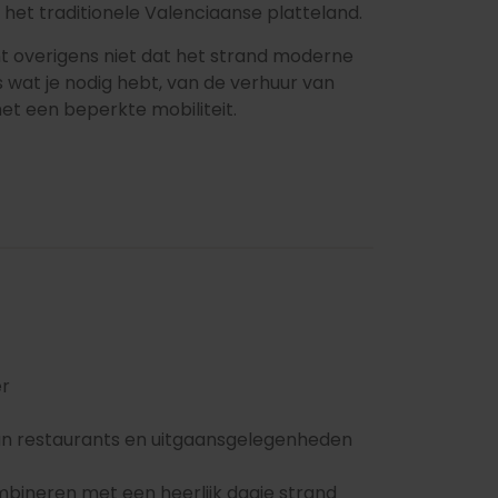
et traditionele Valenciaanse platteland.
t overigens niet dat het strand moderne
s wat je nodig hebt, van de verhuur van
et een beperkte mobiliteit.
er
an restaurants en uitgaansgelegenheden
bineren met een heerlijk dagje strand