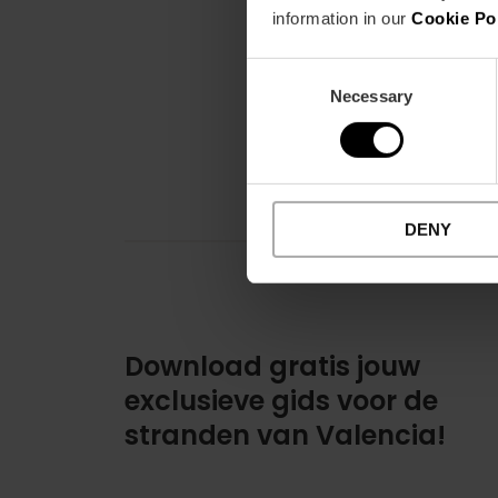
information in our
Cookie Po
Consent
Necessary
Selection
DENY
Download gratis jouw
exclusieve gids voor de
stranden van Valencia!