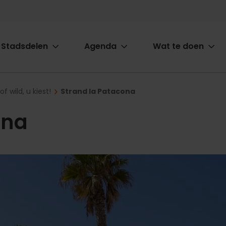
Stadsdelen
Agenda
Wat te doen
ion
f wild, u kiest!
Strand la Patacona
ona