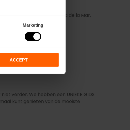
ltuur
n de hipste sfeer bij La Casa de la Mar,
Marketing
ACCEPT
k niet verder. We hebben een UNIEKE GIDS
imaal kunt genieten van de mooiste