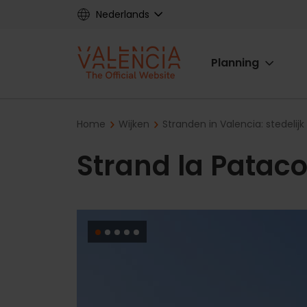
Skip
Nederlands
to
main
Main
content
Planning
navigat
Breadcrumb
Home
Wijken
Stranden in Valencia: stedelijk o
Strand la Patac