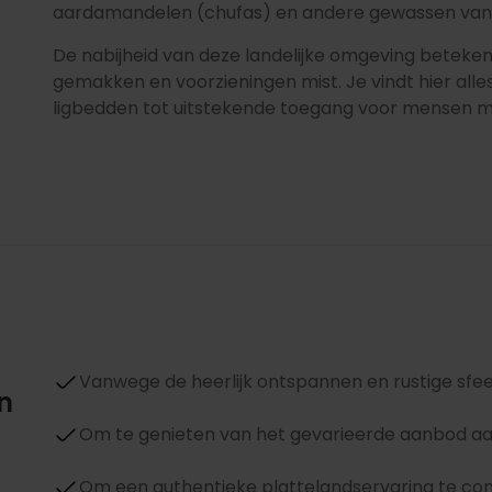
aardamandelen (chufas) en andere gewassen van h
De nabijheid van deze landelijke omgeving beteken
gemakken en voorzieningen mist. Je vindt hier alle
ligbedden tot uitstekende toegang voor mensen m
Vanwege de heerlijk ontspannen en rustige sfe
n
Om te genieten van het gevarieerde aanbod a
Om een authentieke plattelandservaring te com