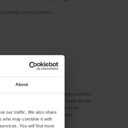
are smaak van horchata
chata
About
dan afkoelen met een traditionele orchata.
ntrum van de aardamandelen-teelt en de
n in authentieke horchatería's zoals
se our traffic. We also share
ur over de akkers bij Mon Orxata.
ers who may combine it with
 services. You will find more