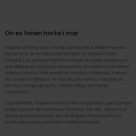
On es fonen horta i mar
Seguint el litoral cap al nord, la platja de la Malva-rosa es
fon amb la de la Patacona. Notaràs un ambient més
tranquil, i un passeig marítim vorejat de cases d'estil rural
que alberguen atractius restaurants. En realitat, has deixat
València arrere i has passat al municipi d'Alboraia, bressol
de l'orxata. Endinsant-te només uns minuts trobaràs els
primers camps de xufes i altres cultius de l'horta
valenciana.
La proximitat d'aquest entorn rural no significa que la platja
puga mancar de modernes facilitats i serveis. Tens tot el
que pugues necessitar, des de lloguer d'hamaca fins a
accés per a persones amb mobilitat reduïda.