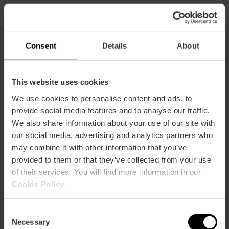
Què fer a la Platja de la Patacona
Consent
Details
About
Gosta una orxata de Km 0
Després d'un dia de platja, no hi ha res com refrescar-
se amb una tradicional orxata. I què millor que fer-ho a
This website uses cookies
Alboraia, centre del cultiu de la xufa i bressol d'aquesta
We use cookies to personalise content and ads, to
deliciosa beguda! Gaudeix-la en orxateries tradicionals
com l'Orxateria Panach o apunta't a un tour pels
provide social media features and to analyse our traffic.
camps de xufa de Món Orxata.
We also share information about your use of our site with
our social media, advertising and analytics partners who
may combine it with other information that you’ve
Oci alternatiu
provided to them or that they’ve collected from your use
Gaudeix d'un vermutet amb música en viu i l'ambient
of their services. You will find more information in our
més cool a La Casa de la Mar, a un pas de la platja.
Cookie Policy
.
Consent
Necessary
Selection