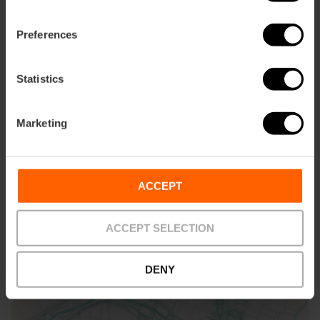
Preferences
Statistics
Com arribar
Marketing
Bus
31
ACCEPT
Playa de la Patacona, Passeig Marítim de la
Patacona, Alboraya, España
ACCEPT SELECTION
DENY