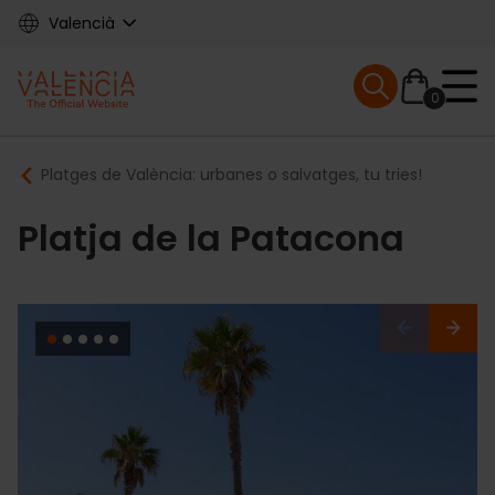
Skip
Valencià
to
main
Mobile menu ex
content
0
Main
Breadcrumb
Platges de València: urbanes o salvatges, tu tries!
navigation
Platja de la Patacona