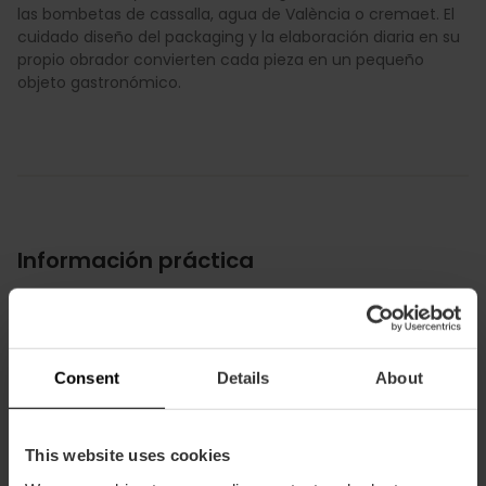
las bombetas de cassalla, agua de València o cremaet. El
cuidado diseño del packaging y la elaboración diaria en su
propio obrador convierten cada pieza en un pequeño
objeto gastronómico.
Información práctica
Horarios
Horario: De 10:00 a 14:00 h De 16:30 a 20:30 h
Consent
Details
About
This website uses cookies