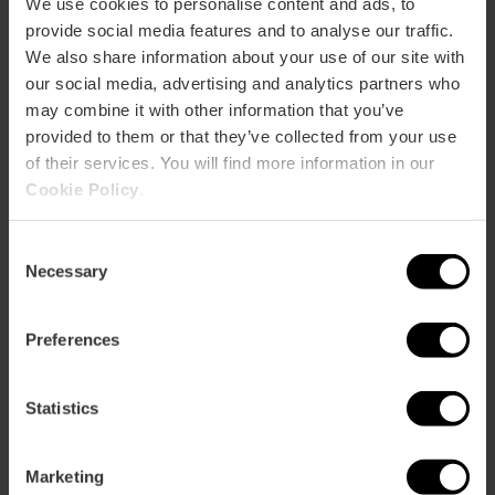
We use cookies to personalise content and ads, to
provide social media features and to analyse our traffic.
Cómo llegar
We also share information about your use of our site with
our social media, advertising and analytics partners who
may combine it with other information that you’ve
Calle Matías Perelló, 14 46005 València
provided to them or that they’ve collected from your use
of their services. You will find more information in our
Cookie Policy
.
Consent
Necessary
Selection
Preferences
ose
ebar
p
Statistics
Activar mapa
r
ation
Marketing