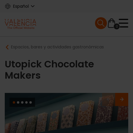
Skip
Español
to
main
Mobile menu ex
content
0
Main
Breadcrumb
Espacios, bares y actividades gastronómicas
navigation
Utopick Chocolate
Makers