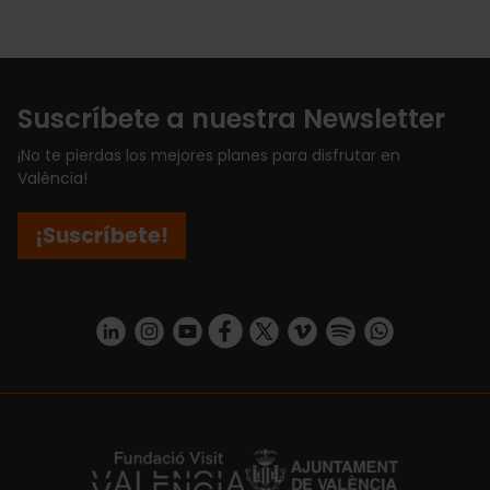
Suscríbete a nuestra Newsletter
¡No te pierdas los mejores planes para disfrutar en
València!
¡Suscríbete!
https://www.linkedin.com/company/turismo-valencia/mycompany/
https://www.instagram.com/visit_valencia/
https://www.youtube.com/user/Turisvale
https://www.facebook.com/turismov
https://twitter.com/Valenciatu
https://vimeo.com/visitva
https://open.spotif
https://api.whatsapp.com/se
https://fundacion.visitvalencia.com/