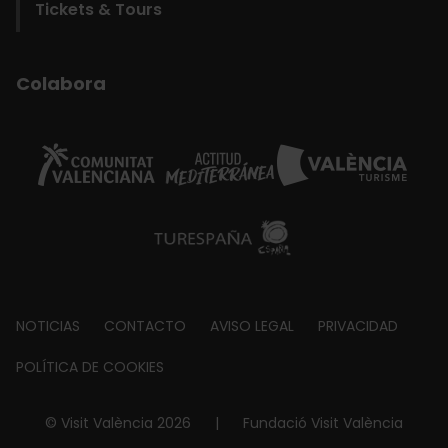
Tickets & Tours
Colabora
Footer
NOTICIAS
CONTACTO
AVISO LEGAL
PRIVACIDAD
about
POLÍTICA DE COOKIES
© Visit València 2026
|
Fundació Visit València