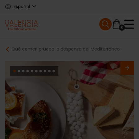
Skip
Español
to
main
Mobile menu ex
content
0
Main
Breadcrumb
Qué comer: prueba la despensa del Mediterráneo
navigation