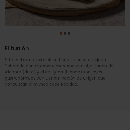
El turrón
Este emblema valenciano tiene su cuna en Jijona.
Uno de los dulces más antiguos de València. Este postre de
El 9 de octubre, día de la Comunitat Valenciana, los
Elaborado con almendra marcona y miel, el turrón de
color dorado se elabora con calabaza o boniato, azúcar y
enamorados regalan la Mocadorà. Estas pequeñas figuras
Alicante (duro) y el de Jijona (blando) son joyas
almendras, decorado con piñones. Es una joya de la
de mazapán pintadas a mano representan frutas de la
gastronómicas con Denominación de Origen que
repostería de Xàtiva que mantiene vivo el sabor auténtico
huerta y conmemoran el amor y la entrada de Jaime I a la
conquistan el mundo cada Navidad.
de nuestra historia.
ciudad de València.