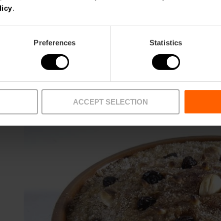
licy
.
Preferences
Statistics
L'arnadí
L’Arnadí ha le stesse origini, un piacere fatto co
ACCEPT SELECTION
lamelle, e servito come una pasta morbida in una 