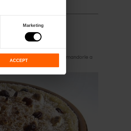
Marketing
n zucca e zucchero condita con mandorle a
ACCEPT
cocotte di terracotta.