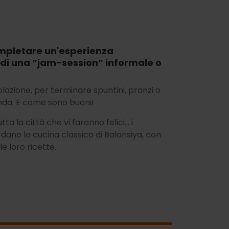
ompletare un'esperienza
 di una “jam-session” informale o
olazione, per terminare spuntini, pranzi o
nda. E come sono buoni!
 la città che vi faranno felici... i
dano la cucina classica di Balansiya, con
e loro ricette.