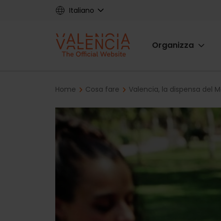
Skip
Italiano
to
main
Main
content
Organizza
navigat
Breadcrumb
Home
Cosa fare
Valencia, la dispensa del 