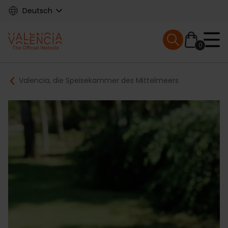
Skip
Deutsch
to
main
Mobile menu ex
content
0
Main
Breadcrumb
Valencia, die Speisekammer des Mittelmeers
navigation