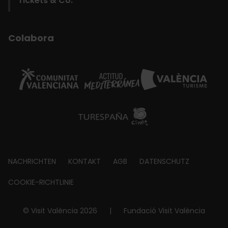
Tickets & Co.
Colabora
Footer
NACHRICHTEN
KONTAKT
AGB
DATENSCHUTZ
about
COOKIE-RICHTLINIE
© Visit València 2026
|
Fundació Visit València