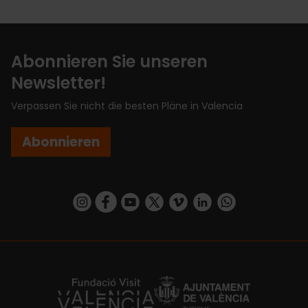
Abonnieren Sie unseren
Newsletter!
Verpassen Sie nicht die besten Pläne in Valencia
Abonnieren
https://www.instagram.com/visit_valencia/
https://www.facebook.com/VisitValenciaSp
https://www.youtube.com/user/Turisva
https://twitter.com/_VivaValencia
https://vimeo.com/visitvalen
https://www.linkedin.com/company/turismo-valencia/
https://api.whatsapp.com/send/?
https://fundacion.visitvalencia.com/