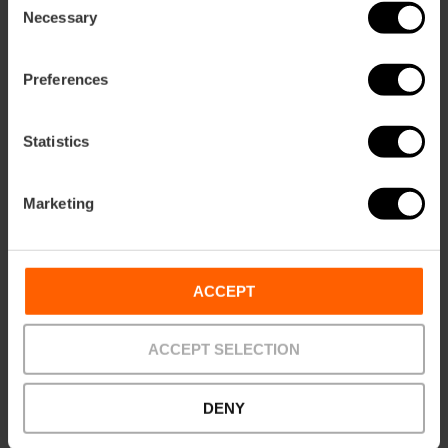
Necessary
Selection
Preferences
Panquemao und mona de
Pascua (Osterkuchen)
Statistics
Ein weiteres Beispiel für die Herstellung von Süßigkeiten in
Valencia ist das Panquemao, das ursprünglich mit Ostern
verbunden war, das aber über dieses Datum hinausgeht
Marketing
und das ganze Jahr über erhältlich ist. Es sieht aus wie ein
geröstetes Brot (daher der Name) und hat innen eine
feine, köstliche Krume. Er passt hervorragend zu
Schokolade.
ACCEPT
ACCEPT SELECTION
DENY