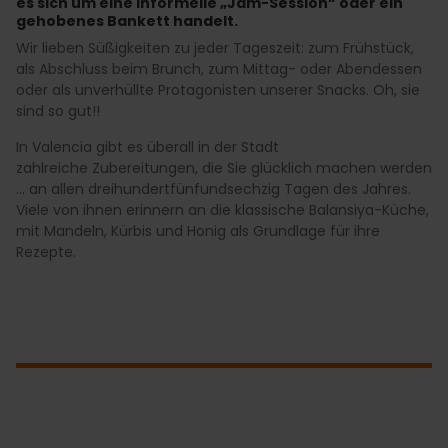
es sich um eine informelle „Jam-Session“ oder ein
gehobenes Bankett handelt.
Wir lieben Süßigkeiten zu jeder Tageszeit: zum Frühstück,
als Abschluss beim Brunch, zum Mittag- oder Abendessen
oder als unverhüllte Protagonisten unserer Snacks. Oh, sie
sind so gut!!
In Valencia gibt es überall in der Stadt
zahlreiche Zubereitungen, die Sie glücklich machen werden
... an allen dreihundertfünfundsechzig Tagen des Jahres.
Viele von ihnen erinnern an die klassische Balansiya-Küche,
mit Mandeln, Kürbis und Honig als Grundlage für ihre
Rezepte.