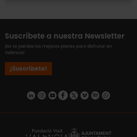
Suscríbete a nuestra Newsletter
¡No te pierdas los mejores planes para disfrutar en
València!
¡Suscríbete!
https://www.linkedin.com/company/turismo-valencia/mycompany/
https://www.instagram.com/visit_valencia/
https://www.youtube.com/user/Turisvale
https://www.facebook.com/turismov
https://twitter.com/Valenciatu
https://vimeo.com/visitva
https://open.spotif
https://api.whatsapp.com/se