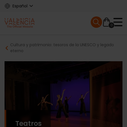
Skip
Español
to
main
Mobile menu ex
content
0
Main
Breadcrumb
Cultura y patrimonio: tesoros de la UNESCO y legado
navigation
eterno
Teatros