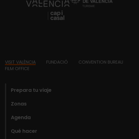
https://fundacion.visitvalencia.com/
Footer
VISIT VALÈNCIA
FUNDACIÓ
CONVENTION BUREAU
FILM OFFICE
domains
Prepara tu viaje
Zonas
Agenda
Qué hacer