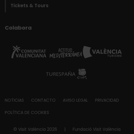
Tickets & Tours
Colabora
Footer
NOTICIAS
CONTACTO
AVISO LEGAL
PRIVACIDAD
about
POLÍTICA DE COOKIES
© Visit València 2026
|
Fundació Visit València