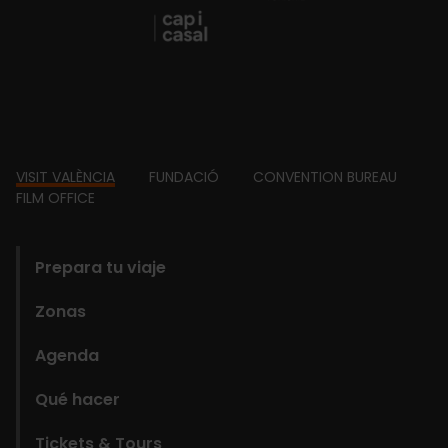
Footer
VISIT VALÈNCIA
FUNDACIÓ
CONVENTION BUREAU
FILM OFFICE
domains
Prepara tu viaje
Zonas
Agenda
Qué hacer
Tickets & Tours