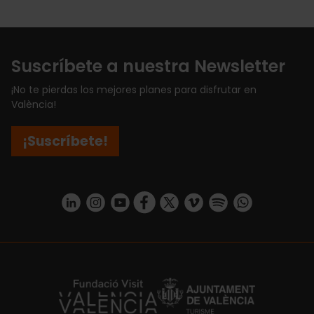
Suscríbete a nuestra Newsletter
¡No te pierdas los mejores planes para disfrutar en
València!
¡Suscríbete!
https://www.linkedin.com/company/turismo-valencia/mycompany/
https://www.instagram.com/visit_valencia/
https://www.youtube.com/user/Turisvale
https://www.facebook.com/turismov
https://twitter.com/Valenciatu
https://vimeo.com/visitva
https://open.spotif
https://api.whatsapp.com/se
https://fundacion.visitvalencia.com/