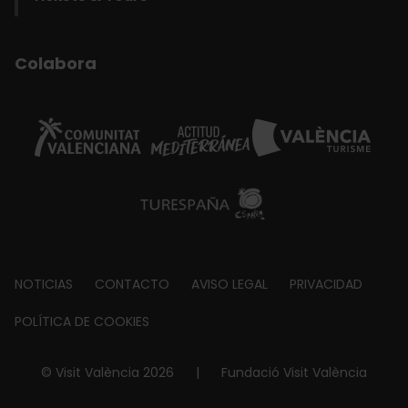
Colabora
Footer
NOTICIAS
CONTACTO
AVISO LEGAL
PRIVACIDAD
about
POLÍTICA DE COOKIES
© Visit València 2026
|
Fundació Visit València