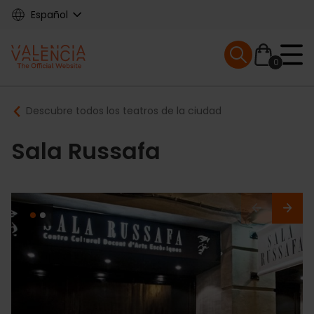
Skip
Español
to
main
Mobile menu ex
content
0
Main
Breadcrumb
Descubre todos los teatros de la ciudad
navigation
Sala Russafa