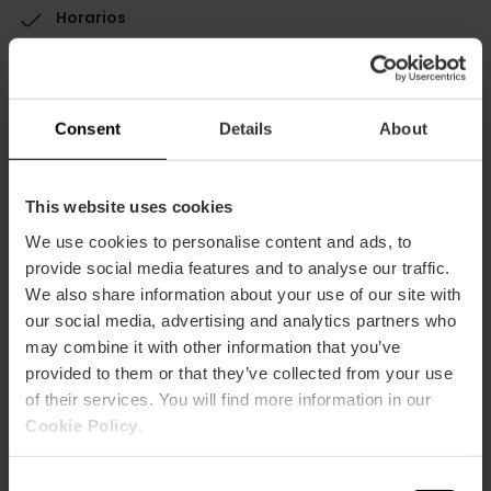
Horarios
Lunes a Domingo de 9 a 22 h.
Descuento Valencia Tourist Card
20% dto València Tourist Card
Consent
Details
About
This website uses cookies
We use cookies to personalise content and ads, to
provide social media features and to analyse our traffic.
Cómo llegar
We also share information about your use of our site with
our social media, advertising and analytics partners who
Metro
may combine it with other information that you’ve
L3,
L5,
L9
provided to them or that they’ve collected from your use
Bus
of their services. You will find more information in our
Cookie Policy
.
7,
8,
19,
40,
92,
93,
C2
Consent