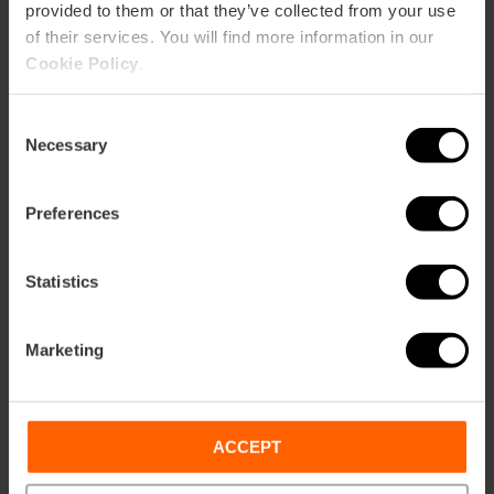
provided to them or that they’ve collected from your use
of their services. You will find more information in our
Cookie Policy
.
ose
ebar
p
Consent
Necessary
Activar mapa
Selection
r
ation
Preferences
Statistics
Cómo llegar
Marketing
ACCEPT