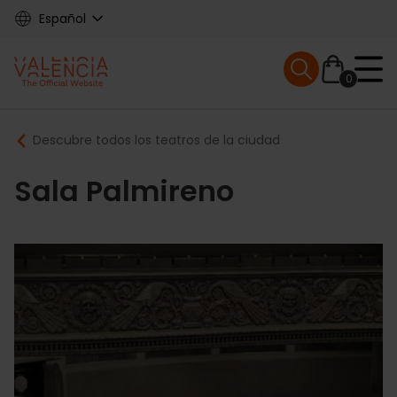
Skip
Español
to
main
Mobile menu ex
content
0
Main
Breadcrumb
Descubre todos los teatros de la ciudad
navigation
Sala Palmireno