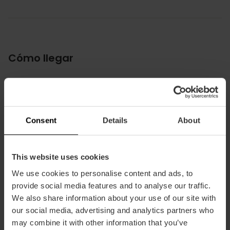
Cómo llegar
Metro
L3,
L9
Bus
Consent
Details
About
12,
30,
31,
71,
81
This website uses cookies
Avenida Blasco Ibáñez, 28, 46010, Valencia, España
We use cookies to personalise content and ads, to
provide social media features and to analyse our traffic.
We also share information about your use of our site with
our social media, advertising and analytics partners who
may combine it with other information that you’ve