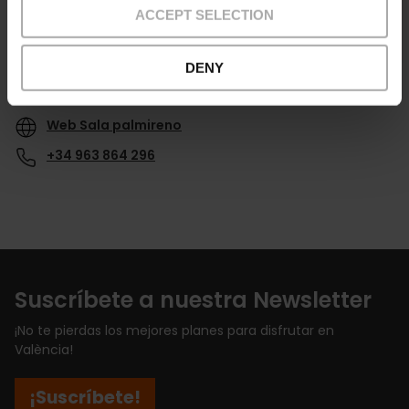
ACCEPT SELECTION
DENY
Contacto
Web Sala palmireno
+34 963 864 296
Suscríbete a nuestra Newsletter
¡No te pierdas los mejores planes para disfrutar en
València!
¡Suscríbete!