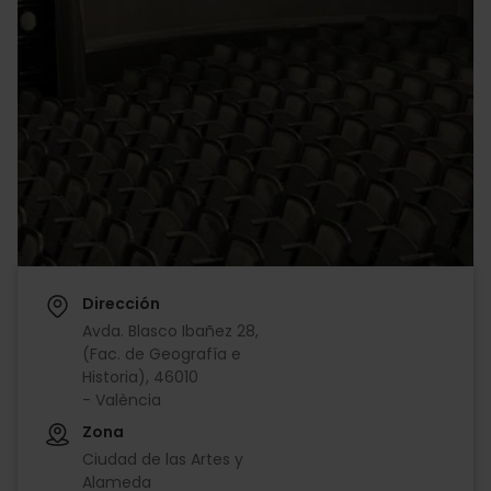
Dirección
Avda. Blasco Ibañez 28,
(Fac. de Geografía e
Historia), 46010
- València
Zona
Ciudad de las Artes y
Alameda