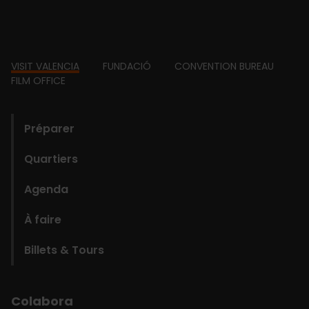
Footer
VISIT VALENCIA
FUNDACIÓ
CONVENTION BUREAU
FILM OFFICE
domains
Préparer
Quartiers
Agenda
À faire
Billets & Tours
Colabora