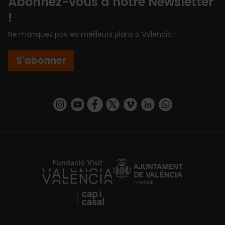
Abonnez-vous à notre Newsletter
!
Ne manquez pas les meilleurs plans à Valencia !
S'abonner
https://www.instagram.com/visit_valencia/
https://www.youtube.com/user/Turisvalenc
https://www.facebook.com/Valencia.E
https://twitter.com/ValenciaEspa
https://vimeo.com/visitvalen
https://www.linkedin.com/company/turismo-valencia/
https://api.whatsapp.com/send/?
https://fundacion.visitvalencia.com/