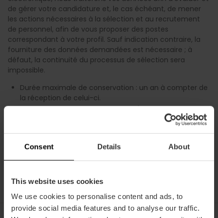
de gérer votre candidature et, le cas échéant, de mener
les actions nécessaires à la sélection et au recrutement
de personnel, afin de vous proposer des postes
correspondant à votre profil. Sauf indication contraire, la
fourniture des données demandées est nécessaire ; à
défaut, la continuité du processus de sélection sera
impossible.
Durée maximale de conservation : un an à compter de
la réception de celui-ci.
Base juridique : consentement de l'intéressé.
7. Traitement d'images de vidéosurveillance dans les
installations de la FUNDACIÓ VISIT VALÈNCIA.
Consent
Details
About
Durée maximale de conservation : 30 jours.
Base juridique : intérêt légitime.
This website uses cookies
We use cookies to personalise content and ads, to
provide social media features and to analyse our traffic.