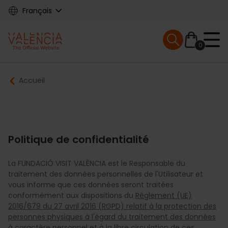
Skip
Français
to
main
Mobile menu ex
content
0
Main
Breadcrumb
Accueil
navigation
Politique de confidentialité
La FUNDACIÓ VISIT VALÈNCIA est le Responsable du
traitement des données personnelles de l'Utilisateur et
vous informe que ces données seront traitées
conformément aux dispositions du
Règlement (UE)
2016/679 du 27 avril 2016 (RGPD) relatif à la protection des
personnes physiques à l'égard du traitement des données
à caractère personnel et à la libre circulation de ces