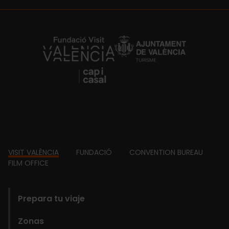
https://fundacion.visitvalencia.com/
Footer
VISIT VALÈNCIA
FUNDACIÓ
CONVENTION BUREAU
FILM OFFICE
domains
Prepara tu viaje
Zonas