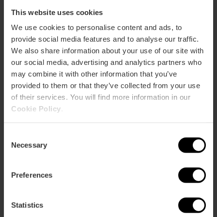
This website uses cookies
We use cookies to personalise content and ads, to
provide social media features and to analyse our traffic.
We also share information about your use of our site with
our social media, advertising and analytics partners who
may combine it with other information that you’ve
provided to them or that they’ve collected from your use
of their services. You will find more information in our
Cookie Policy
.
Consent
Necessary
Selection
Servicio de denuncias para turistas
Preferences
extranjeros
Statistics