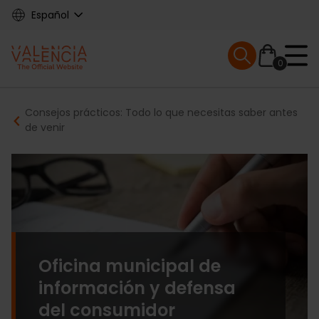
Skip
Español
to
main
Mobile menu ex
content
0
Main
Breadcrumb
Consejos prácticos: Todo lo que necesitas saber antes
navigation
de venir
Oficina municipal de
información y defensa
del consumidor