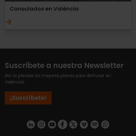
Consulados en València
Suscríbete a nuestra Newsletter
¡No te pierdas los mejores planes para disfrutar en
València!
¡Suscríbete!
https://www.linkedin.com/company/turismo-valencia/mycompany/
https://www.instagram.com/visit_valencia/
https://www.youtube.com/user/Turisvale
https://www.facebook.com/turismov
https://twitter.com/Valenciatu
https://vimeo.com/visitva
https://open.spotif
https://api.whatsapp.com/se