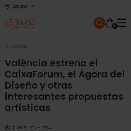
Skip
Español
to
main
Mobile menu ex
content
0
Main
Breadcrumb
Noticias
navigation
València estrena el
CaixaForum, el Ágora del
Diseño y otras
interesantes propuestas
artísticas
| 28.06.2022 - 13:34