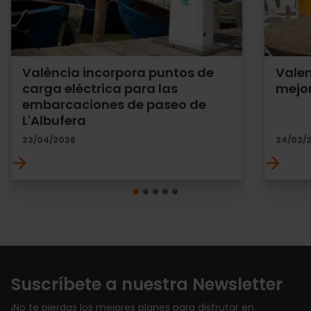
València incorpora puntos de
Valen
carga eléctrica para las
mejor
embarcaciones de paseo de
L'Albufera
23/04/2026
24/02/
Suscríbete a nuestra Newsletter
¡No te pierdas los mejores planes para disfrutar en