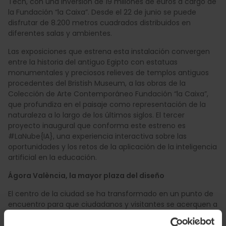
Tech, con una inversión de 19 millones de euros a cargo de
la Fundación “la Caixa”. Desde el 22 de junio se puede
disfrutar de 8.200 metros cuadrados distribuidos en
diferentes salas y ambientes.
Las exposiciones que estrena esta instalación convergen
entre la historia del antiguo Egipto con estatuas
monumentales y preciosos relieves de templos antiguos
procedentes del Bristish Museum, a las obras de la
Colección de Arte Contemporáneo Fundación “la Caixa”,
que profundiza en el paisaje como representación de la
naturaleza a lo largo de los últimos siglos. El tercer
proyecto inaugural que conforma este estreno es
#LaNube{IA}, una experiencia interactiva sobre las
oportunidades y los retos de la aplicación de la inteligencia
artificial en la educación.
Ágora València, la mayor plaza del diseño
El centro de la ciudad se ha transformado en un punto de
encuentro para que ciudadanos y visitantes se acerquen a
la arquitectura y el diseño a través de este nuevo espacio.
Una creación que ha sido hecha por Miguel Arraiz,