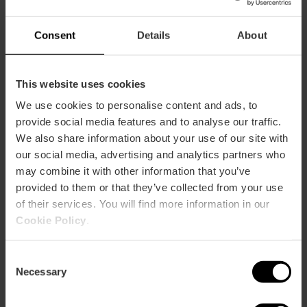
arquitecto y director de proyectos de València Capital
Mundial del Diseño 2022, junto a la firma Arqueha
Consent
Details
About
Arquitectura y Urbanismo y a cargo del asesoramiento
Cosín Estudio.
El pabellón está construido con materiales como la vareta
This website uses cookies
de madera, tradicionalmente utilizada para las fallas, y MDi,
We use cookies to personalise content and ads, to
un elemento parecido a la cerámica, que fusionan la
provide social media features and to analyse our traffic.
tradición y la vanguardia. En este espacio, a lo largo de
We also share information about your use of our site with
todo el año, se irán sucediendo diferentes talleres,
exposiciones, conferencias y encuentros entre
our social media, advertising and analytics partners who
profesionales y público en general. Ágora València toma el
may combine it with other information that you’ve
relevo de los pabellones que se levantaron en su día en
provided to them or that they’ve collected from your use
otras capitales como Helsinki o Taipéi.
of their services. You will find more information in our
Cookie Policy
.
Vive una experiencia inmersiva con «Ron Arad 720°» en
Consent
La Marina
Necessary
Selection
Dentro de las actividades de la capitalidad del diseño, ha
llegado hasta València una experiencia inmersiva de la