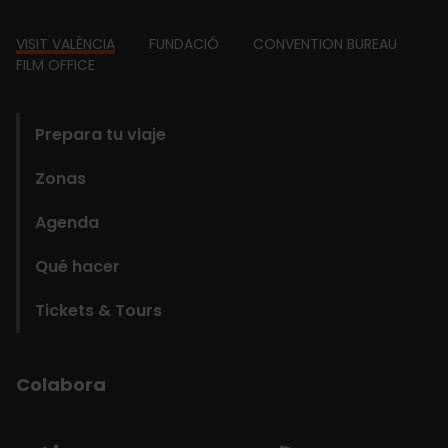
Footer
VISIT VALÈNCIA
FUNDACIÓ
CONVENTION BUREAU
FILM OFFICE
domains
Prepara tu viaje
Zonas
Agenda
Qué hacer
Tickets & Tours
Colabora