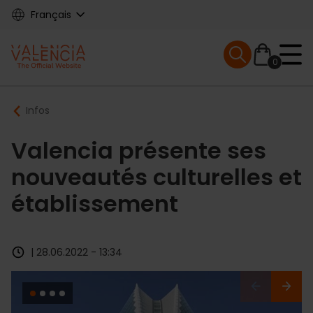
Skip
Français
to
main
Mobile menu ex
content
0
Main
Breadcrumb
Infos
navigation
Valencia présente ses
nouveautés culturelles et
établissement
| 28.06.2022 - 13:34