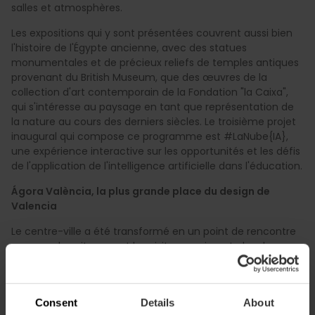
salles et atmosphères.
Les expositions qui y sont présentées couvrent aussi bien
l'histoire de l'Égypte ancienne, avec des statues
monumentales et de précieux reliefs de temples antiques
provenant du British Museum, que des œuvres de la
collection d'art contemporain de la Fondation "la Caixa",
qui s'intéresse au paysage en tant que représentation de
la nature au cours des derniers siècles. Le troisième projet
inaugural qui compose ce programme est #LaNube{IA},
une expérience interactive sur les opportunités et les défis
de l'application de l'intelligence artificielle dans l'éducation.
Ágora València, la plus grande place du design de
Valencia
Le centre-ville a été transformé en un point de rencontre
pour que les citoyens et les visiteurs puissent aborder
l'architecture et le design à travers ce nouvel espace. Une
création réalisée par Miguel Arraiz, architecte et directeur
du projet Valencia World Design Capital 2022, en
Consent
Details
About
collaboration avec le cabinet Arqueha Arquitectura y