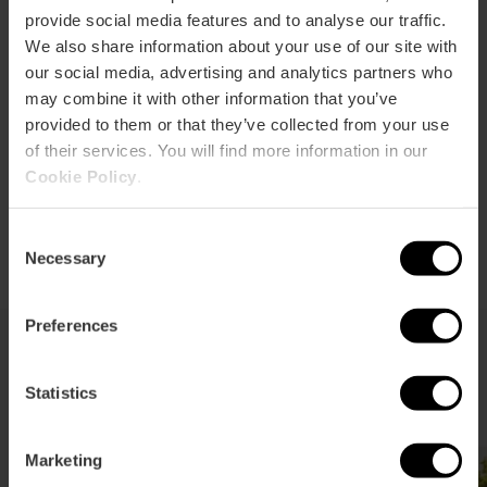
provide social media features and to analyse our traffic.
Estos premios son una forma de reconocer el papel
We also share information about your use of our site with
fundamental que los museos desempeñan como
impulsores sociales y sitúan a los ganadores en una
our social media, advertising and analytics partners who
posición de prestigio internacional, especialmente en
may combine it with other information that you’ve
Europa.
provided to them or that they’ve collected from your use
of their services. You will find more information in our
Cookie Policy
.
Consent
Necessary
Selection
Preferences
últimas noticias
Statistics
Marketing