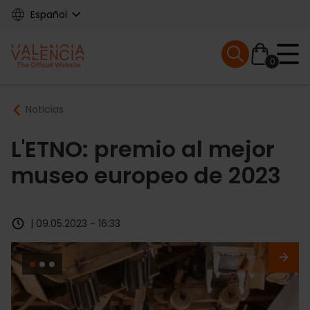
Skip
Español
to
main
Mobile menu ex
content
0
Main
Breadcrumb
Noticias
navigation
L'ETNO: premio al mejor
museo europeo de 2023
| 09.05.2023 - 16:33