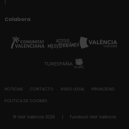
Colabora
Footer
NOTICIAS
CONTACTO
AVISO LEGAL
PRIVACIDAD
about
POLÍTICA DE COOKIES
© Visit València 2026
|
Fundació Visit València