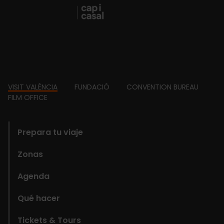
Footer
VISIT VALÈNCIA
FUNDACIÓ
CONVENTION BUREAU
FILM OFFICE
domains
Prepara tu viaje
Zonas
Agenda
Qué hacer
Tickets & Tours