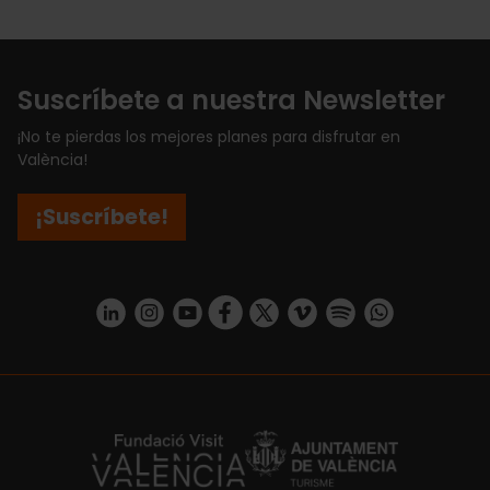
Suscríbete a nuestra Newsletter
¡No te pierdas los mejores planes para disfrutar en
València!
¡Suscríbete!
https://www.linkedin.com/company/turismo-valencia/mycompany/
https://www.instagram.com/visit_valencia/
https://www.youtube.com/user/Turisvale
https://www.facebook.com/turismov
https://twitter.com/Valenciatu
https://vimeo.com/visitva
https://open.spotif
https://api.whatsapp.com/se
https://fundacion.visitvalencia.com/