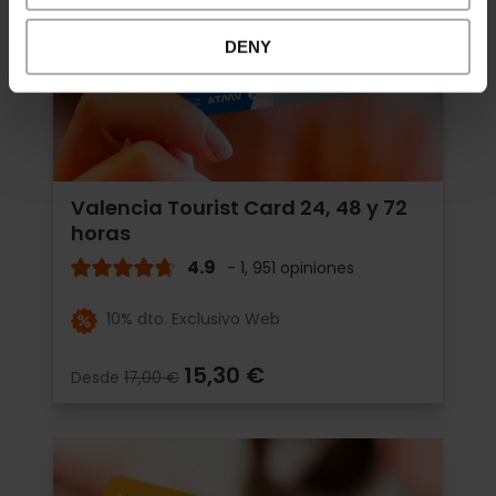
DENY
Valencia Tourist Card 24, 48 y 72
horas
4.9
- 1, 951 opiniones
10% dto. Exclusivo Web
15,30 €
Desde
17,00 €