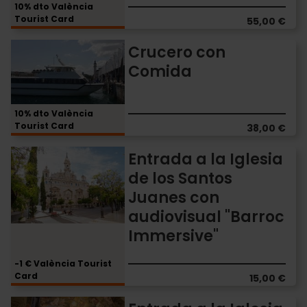
Seda
10% dto València
Tourist Card
55,00 €
Crucero
Crucero con
con
Comida
Comida
10% dto València
Tourist Card
38,00 €
Entrada
Entrada a la Iglesia
a
de los Santos
la
Juanes con
Iglesia
de
audiovisual "Barroc
los
Immersive"
Santos
Juanes
-1 € València Tourist
con
Card
15,00 €
audiovisual
"Barroc
Entrada