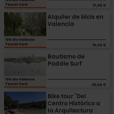
incluida
Tourist Card
17,00 €
Alquiler
Alquiler de bicis en
de
Valencia
bicis
en
Valencia
10% dto València
Tourist Card
10,00 €
Bautismo
Bautismo de
de
Paddle Surf
Paddle
Surf
10% dto València
Tourist Card
25,00 €
Bike
Bike tour "Del
tour
Centro Histórico a
"Del
la Arquitectura
Centro