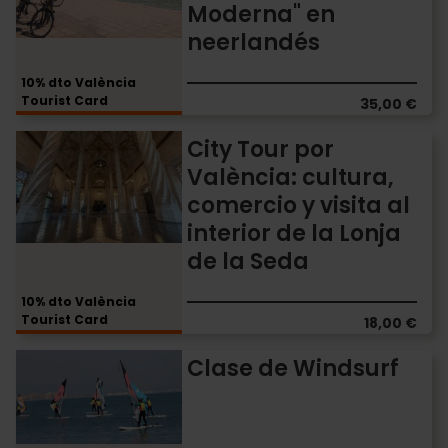
Histórico
Moderna" en
a
neerlandés
la
Arquitectura
10% dto València
Moderna"
Tourist Card
35,00 €
en
neerlandés
City
City Tour por
Tour
València: cultura,
por
comercio y visita al
València:
cultura,
interior de la Lonja
comercio
de la Seda
y
visita
10% dto València
al
Tourist Card
18,00 €
interior
de
Clase
Clase de Windsurf
la
de
Lonja
Windsurf
de
la