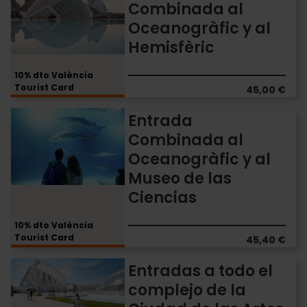
Combinada al
al
Oceanogràfic y al
Oceanogràfic
y
Hemisfèric
al
Hemisfèric
10% dto València
Tourist Card
45,00 €
Entrada
Entrada
Combinada
Combinada al
al
Oceanogràfic y al
Oceanogràfic
y
Museo de las
al
Ciencias
Museo
de
10% dto València
las
Tourist Card
45,40 €
Ciencias
Entradas
Entradas a todo el
a
complejo de la
todo