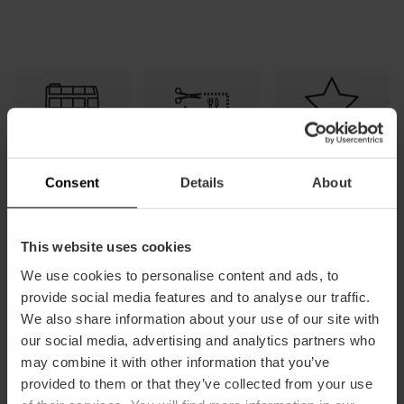
Transporte
Tapa y caña
Guía de
gratuito
gratis
descuentos
Consent
Details
About
This website uses cookies
We use cookies to personalise content and ads, to
Preguntas
Cómo
Cómo se
provide social media features and to analyse our traffic.
frecuentes
ahorrar
utiliza
We also share information about your use of our site with
our social media, advertising and analytics partners who
may combine it with other information that you’ve
provided to them or that they’ve collected from your use