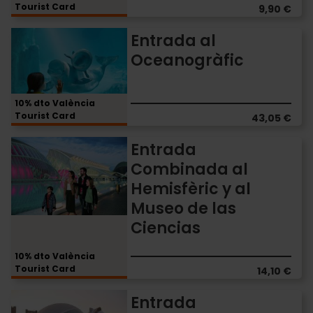
Tourist Card
9,90 €
Entrada
Entrada al
al
Oceanogràfic
Oceanogràfic
10% dto València
Tourist Card
43,05 €
Entrada
Entrada
Combinada
Combinada al
al
Hemisfèric y al
Hemisfèric
y
Museo de las
al
Ciencias
Museo
de
10% dto València
las
Tourist Card
14,10 €
Ciencias
Entrada
Entrada
Combinada