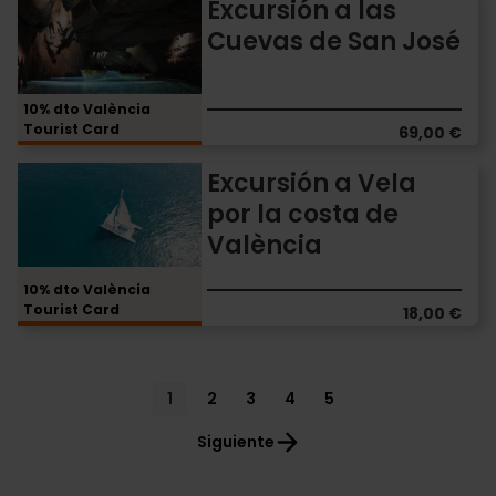
Excursión
Excursión a las
a
Cuevas de San José
las
Cuevas
de
10% dto València
San
Tourist Card
69,00 €
José
Excursión
Excursión a Vela
a
por la costa de
Vela
València
por
la
costa
10% dto València
Tourist Card
de
18,00 €
València
Pagination
Current
1
Page
2
Page
3
Page
4
Page
5
page
Siguiente