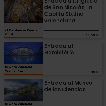
Entrada a la Iglesia
Immersive"
a
de San Nicolás, la
la
Capilla Sixtina
Iglesia
de
valenciana
San
Nicolás,
-1 € València Tourist
la
Card
16,00 €
Capilla
Sixtina
Entrada
Entrada al
valenciana
al
Hemisfèric
Hemisfèric
10% dto València
Tourist Card
8,90 €
Entrada
Entrada al Museo
al
de las Ciencias
Museo
de
las
10% dto València
Ciencias