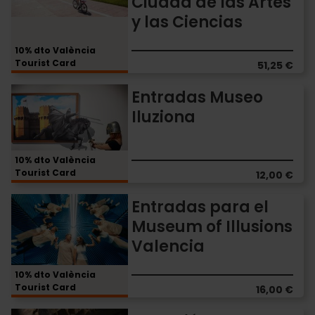
Ciudad de las Artes
el
complejo
y las Ciencias
de
la
10% dto València
Ciudad
Tourist Card
51,25 €
de
las
Entradas
Entradas Museo
Artes
Museo
Iluziona
y
Iluziona
las
Ciencias
10% dto València
Tourist Card
12,00 €
Entradas
Entradas para el
para
Museum of Illusions
el
Valencia
Museum
of
Illusions
10% dto València
Tourist Card
Valencia
16,00 €