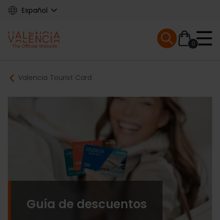
Skip
Español
to
main
Mobile menu ex
content
0
Main
Breadcrumb
Valencia Tourist Card
navigation
Guía de descuentos