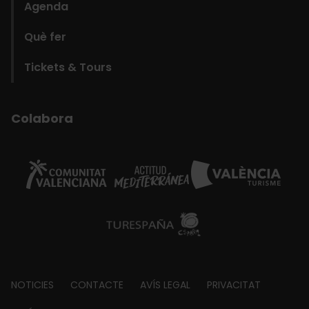
Agenda
Què fer
Tickets & Tours
Colabora
Footer
NOTICIES
CONTACTE
AVÍS LEGAL
PRIVACITAT