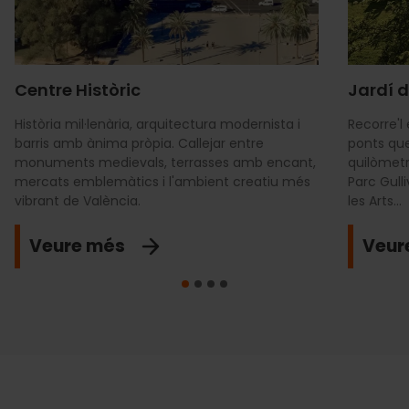
Centre Històric
Jardí d
Història mil·lenària, arquitectura modernista i
Recorre'l
barris amb ànima pròpia. Callejar entre
ponts que
monuments medievals, terrasses amb encant,
quilòmetr
mercats emblemàtics i l'ambient creatiu més
Parc Gulli
vibrant de València.
les Arts...
Veure més
Veur