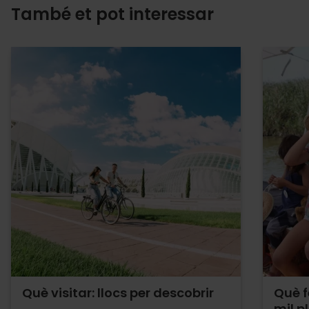
També et pot interessar
Què visitar: llocs per descobrir
Què f
mil p