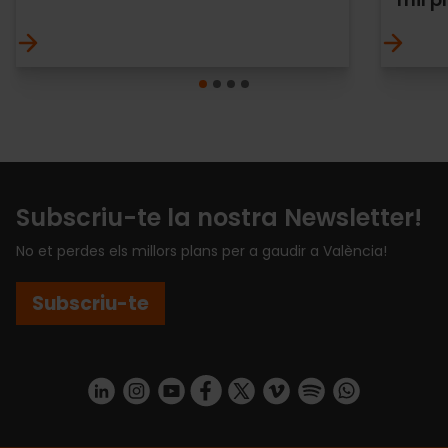
Subscriu-te la nostra Newsletter!
No et perdes els millors plans per a gaudir a València!
Subscriu-te
https://www.linkedin.com/company/turismo-valencia/mycompany/
https://www.instagram.com/visit_valencia/
https://www.youtube.com/user/Turisvale
https://www.facebook.com/turismov
https://twitter.com/Valenciatu
https://vimeo.com/visitva
https://open.spotif
https://api.whatsapp.com/se