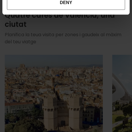
DENY
Quatre cares de València, una
ciutat
Planifica la teua visita per zones i gaudeix al màxim
del teu viatge