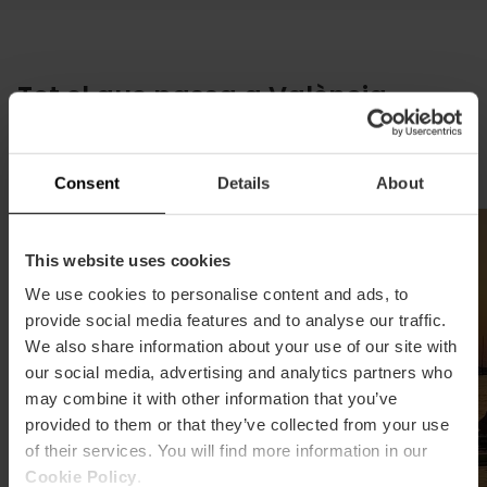
Tot el que passa a València
Concerts, exposicions, festes i experiències
gastronòmiques, vingues quan vingues
Consent
Details
About
This website uses cookies
We use cookies to personalise content and ads, to
provide social media features and to analyse our traffic.
We also share information about your use of our site with
our social media, advertising and analytics partners who
may combine it with other information that you’ve
provided to them or that they’ve collected from your use
of their services. You will find more information in our
Cookie Policy
.