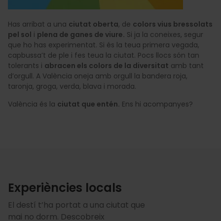
Has arribat a una
ciutat oberta
, de
colors vius bressolats
pel sol
i
plena de ganes de viure.
Si ja la coneixes, segur
que ho has experimentat. Si és la teua primera vegada,
capbussa’t de ple i fes teua la ciutat. Pocs llocs són tan
tolerants i
abracen els colors de la diversitat
amb tant
d’orgull. A València oneja amb orgull la bandera roja,
taronja, groga, verda, blava i morada.
València és la
ciutat que entén.
Ens hi acompanyes?
Experiències locals
El destí t’ha portat a una ciutat que
mai no dorm. Descobreix