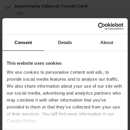
Descompte Valencia Tourist Card
-10%
Consent
Details
About
Capacitat
This website uses cookies
We use cookies to personalise content and ads, to
Restaurant
provide social media features and to analyse our traffic.
115
We also share information about your use of our site with
our social media, advertising and analytics partners who
may combine it with other information that you’ve
provided to them or that they’ve collected from your use
of their services. You will find more information in our
Cookie Policy
.
Com arribar