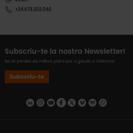
+34 679 202 040
Subscriu-te la nostra Newsletter!
No et perdes els millors plans per a gaudir a València!
Subscriu-te
https://www.linkedin.com/company/turismo-valencia/mycompany/
https://www.instagram.com/visit_valencia/
https://www.youtube.com/user/Turisvale
https://www.facebook.com/turismov
https://twitter.com/Valenciatu
https://vimeo.com/visitva
https://open.spotif
https://api.whatsapp.com/se