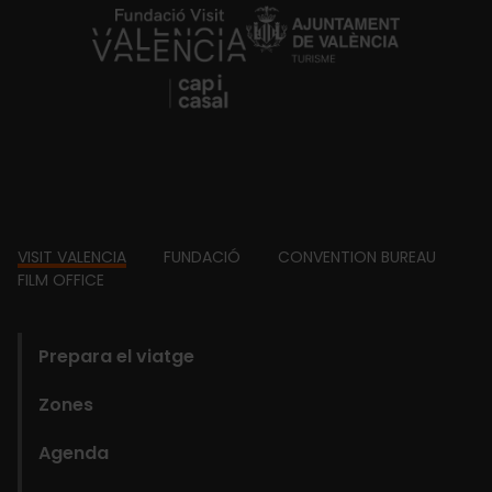
https://fundacion.visitvalencia.com/
Footer
VISIT VALENCIA
FUNDACIÓ
CONVENTION BUREAU
FILM OFFICE
domains
Prepara el viatge
Zones
Agenda