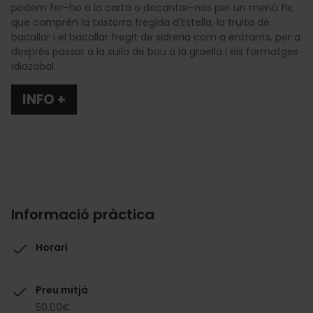
podem fer-ho a la carta o decantar-nos per un menú fix,
que comprén la txistorra fregida d'Estella, la truita de
bacallar i el bacallar fregit de sidreria com a entrants, per a
després passar a la xulla de bou a la graella i els formatges
Idiazabal.
INFO +
Informació pràctica
Horari
.
Preu mitjà
50.00€