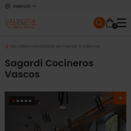
Skip
Valencià
to
main
Mobile menu ex
content
0
Main
Breadcrumb
Els millors restaurants on menjar a València
navigation
Sagardi Cocineros
Vascos