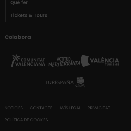
Què fer
Tickets & Tours
Colabora
Footer
NOTICIES
CONTACTE
AVÍS LEGAL
PRIVACITAT
about
POLÍTICA DE COOKIES