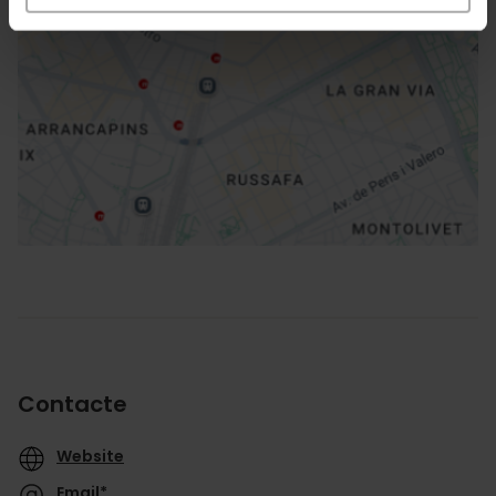
Direccions
Contacte
Website
Email*