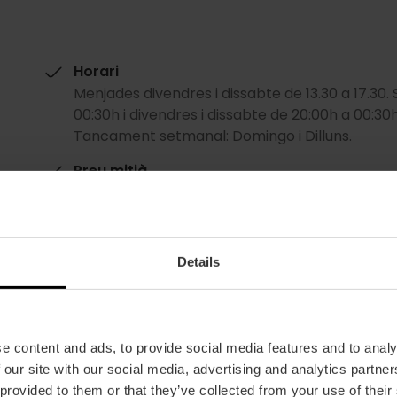
Horari
Menjades divendres i dissabte de 13.30 a 17.30.
00:30h i divendres i dissabte de 20:00h a 00:30h
Tancament setmanal: Domingo i Dilluns.
Preu mitjà
190.00€
Gourmet
Details
e content and ads, to provide social media features and to analy
 our site with our social media, advertising and analytics partn
 provided to them or that they’ve collected from your use of their