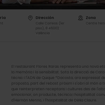
ría
Dirección
Zona
nt
Calle Correos (1er
Centre hist
piso), 8 46002
València
El restaurant Flores Raras representa una nova etap
la memòria i la sensibilitat. Sota la direcció de Car
tècnic i l'ADN de Quique *Dacosta, ara expressat d
proposta, part del rebost pròxim i s'obri al món a t
que reinterpreten receptaris i cultures des de l'al
emocionar, on producte, tècnica i hospitalitat convi
d'Hernán Menno, i l'hospitalitat de Dèlia Claure.