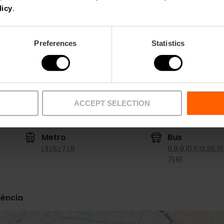
licy
.
Restaurant
55
Preferences
Statistics
ACCEPT SELECTION
Metro
Bus
L3,
L5,
L7,
L8
6,
8,
9,
10,
11,
13,
26,
31,
71,
81
lència