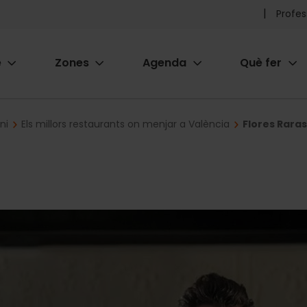
Pr
Profes
he
e
Zones
Agenda
Què fer
me
ion
ni
Els millors restaurants on menjar a València
Flores Raras