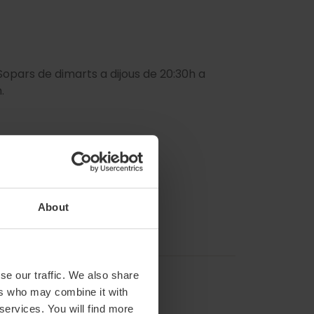
 Sopars de dimarts a dijous de 20:30h a
.
About
se our traffic. We also share
ers who may combine it with
 services. You will find more