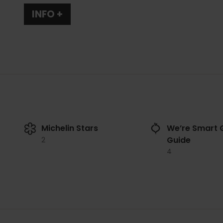
INFO +
Michelin Stars
We’re Smart 
Guide
2
4