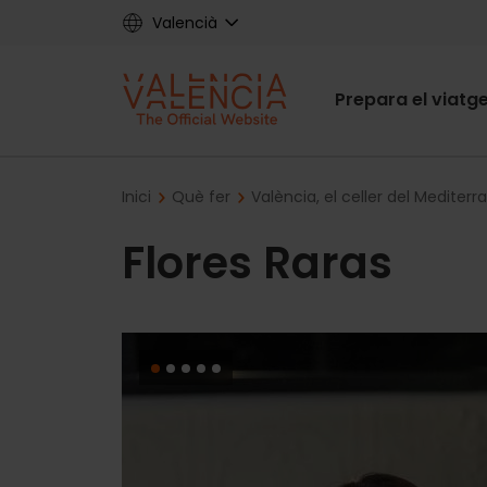
Skip
Valencià
to
main
Main
content
Prepara el viatg
navigat
Breadcrumb
Inici
Què fer
València, el celler del Mediterra
Flores Raras