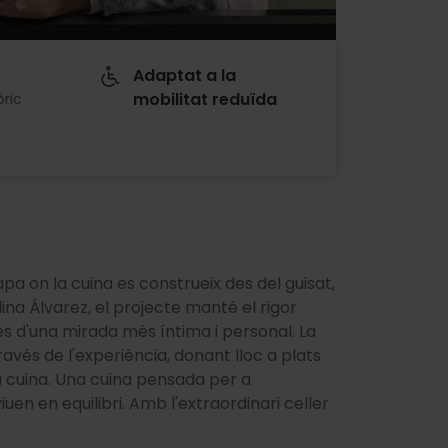
Adaptat a la
mobilitat reduïda
òric
a on la cuina es construeix des del guisat,
olina Álvarez, el projecte manté el rigor
es d'una mirada més íntima i personal. La
ravés de l'experiència, donant lloc a plats
ta cuina. Una cuina pensada per a
uen en equilibri. Amb l'extraordinari celler