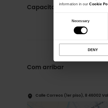
information in our
Cookie Po
Capacitat
Consent
Necessary
Selection
DENY
Com arribar
Calle Correos (1er piso), 8 46002 Va