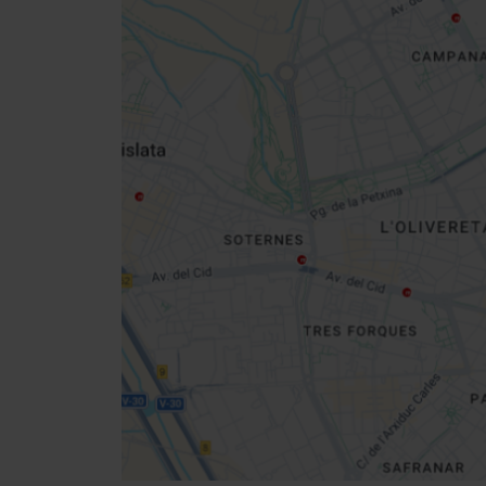
Close
sidebar
map
Get
your
location
Direccions