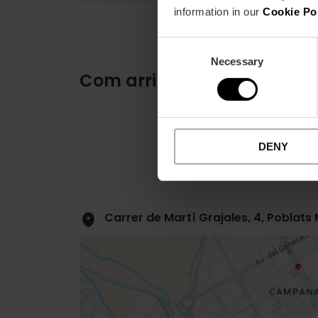
information in our
Cookie Po
Consent
Necessary
Selection
Com arribar
DENY
Carrer de Martí Grajales, 4, Poblats