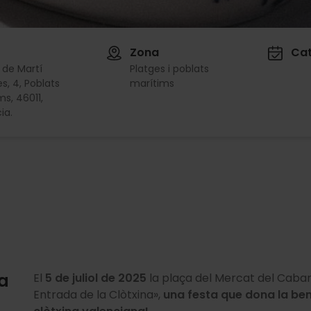
Zona
Cat
 de Martí
Platges i poblats
es, 4, Poblats
marítims
ms, 46011,
ia.
na
El
5 de juliol de 2025
la plaça del Mercat del Caban
Entrada de la Clòtxina»,
una festa que dona la ben