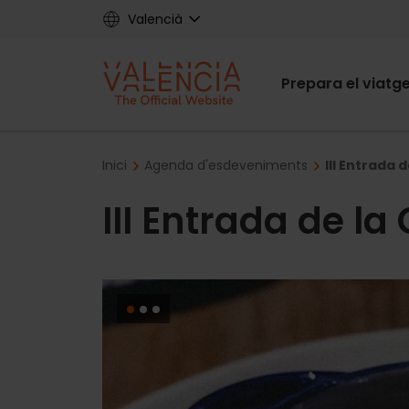
Skip
Valencià
to
main
Main
content
Prepara el viatg
navigat
Breadcrumb
Inici
Agenda d'esdeveniments
III Entrada 
III Entrada de la