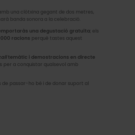
 amb una clòtxina gegant de dos metres,
sarà banda sonora a la celebració.
emportaràs una degustació gratuïta
; els
.000 racions
perquè tastes aquest
all
temàtic i demostracions en directe
es per a conquistar qualsevol amb
 de passar-ho bé i de donar suport al