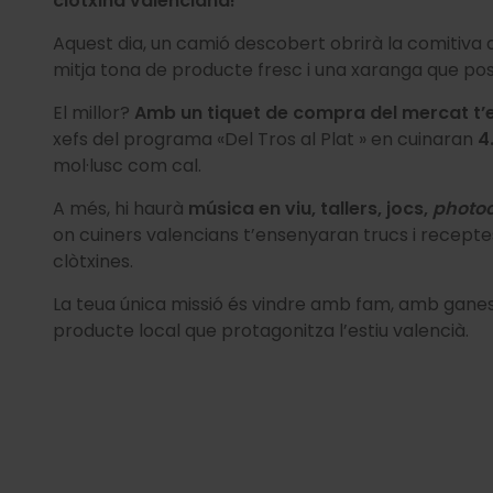
clòtxina valenciana
!
Aquest dia, un camió descobert obrirà la comitiva
mitja tona de producte fresc i una xaranga que po
El millor?
Amb un tiquet de compra del mercat t’
xefs del programa «Del Tros al Plat »
en cuinaran
4
mol·lusc com cal.
A més, hi haurà
música en viu, tallers, jocs,
photoc
on cuiners valencians t’ensenyaran trucs i recept
clòtxines.
La teua única missió és vindre amb fam, amb ganes
producte local que protagonitza l’estiu valencià.