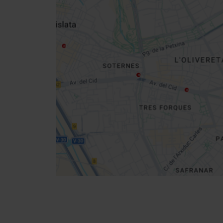
Close
sidebar
map
Get
your
location
Direccions