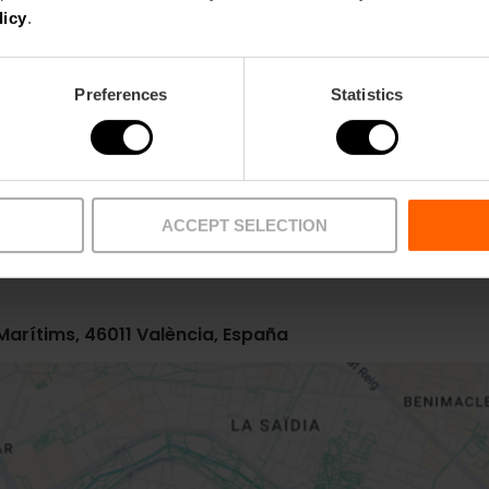
licy
.
Preferences
Statistics
Metro
Bus
L6,
L8
32,
99
ACCEPT SELECTION
 Marítims, 46011 València, España