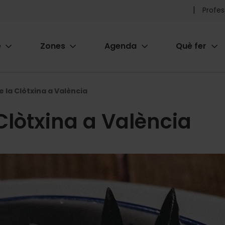
Pr
Profes
he
e
Zones
Agenda
Què fer
me
ion
de la Clòtxina a València
 Clòtxina a València