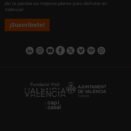
¡No te pierdas los mejores planes para disfrutar en
València!
¡Suscríbete!
https://www.linkedin.com/company/turismo-valencia/mycompany/
https://www.instagram.com/visit_valencia/
https://www.youtube.com/user/Turisvale
https://www.facebook.com/turismov
https://twitter.com/Valenciatu
https://vimeo.com/visitva
https://open.spotif
https://api.whatsapp.com/se
https://fundacion.visitvalencia.com/