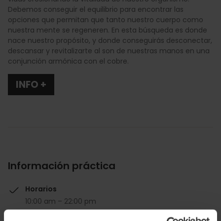
Debemos conseguir el equilibrio para encontrar las
opciones que permitan que tanto nuestro cuerpo como
nuestra mente se regeneren. En esta búsqueda es donde
nace nuestro propósito, y donde conseguirás desconectar,
descansar y revitalizarte al son de nuestras manos en una
conjunción armónica con el cobre.
INFO +
Información práctica
Horarios
10:00 am – 22:00 pm
Descuento Valencia Tourist Card