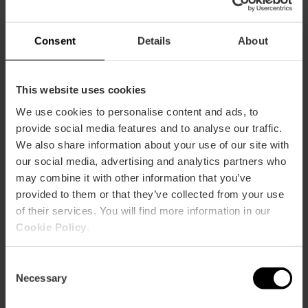
-10%
Consent
Details
About
This website uses cookies
We use cookies to personalise content and ads, to
Cómo llegar
provide social media features and to analyse our traffic.
We also share information about your use of our site with
Metro
our social media, advertising and analytics partners who
L1,
L2
may combine it with other information that you’ve
provided to them or that they’ve collected from your use
Bus
of their services. You will find more information in our
62
Cookie Policy
.
Avenida Cortes Valencianas, 52 (3ºº floor) 46015
Consent
València
Necessary
Selection