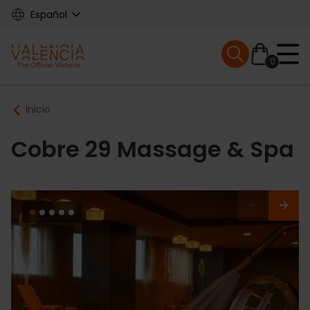
Skip
Español
to
main
Mobile menu ex
content
0
Main
Breadcrumb
Inicio
navigation
Cobre 29 Massage & Spa