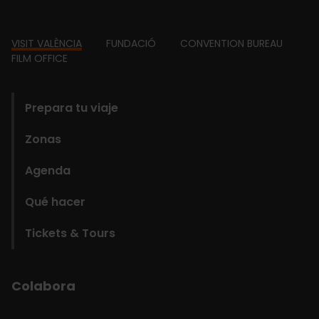
Footer
VISIT VALÈNCIA
FUNDACIÓ
CONVENTION BUREAU
FILM OFFICE
domains
Prepara tu viaje
Zonas
Agenda
Qué hacer
Tickets & Tours
Colabora