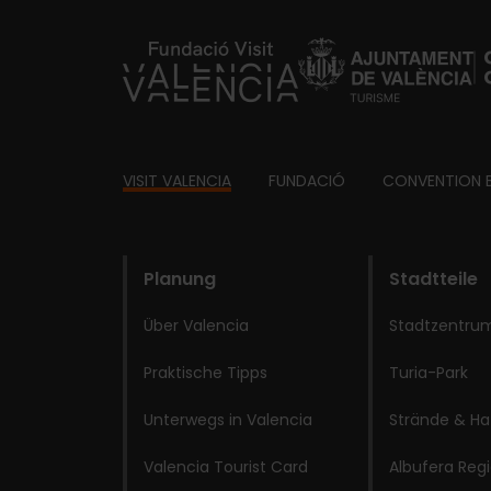
https://fundacion.visitvalencia.com/
Footer
VISIT VALENCIA
FUNDACIÓ
CONVENTION 
domains
Planung
Stadtteile
Über Valencia
Stadtzentrum
Praktische Tipps
Turia-Park
Unterwegs in Valencia
Strände & Ha
Valencia Tourist Card
Albufera Reg