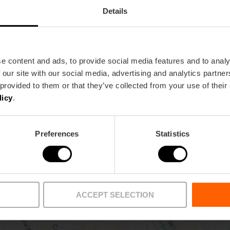
Details
Metro
Bus
e content and ads, to provide social media features and to analy
L1,
L2
62
 our site with our social media, advertising and analytics partn
 provided to them or that they’ve collected from your use of their
licy
.
 floor) 46015 València
Preferences
Statistics
ACCEPT SELECTION