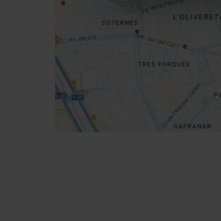
Get
your
location
Richtungen