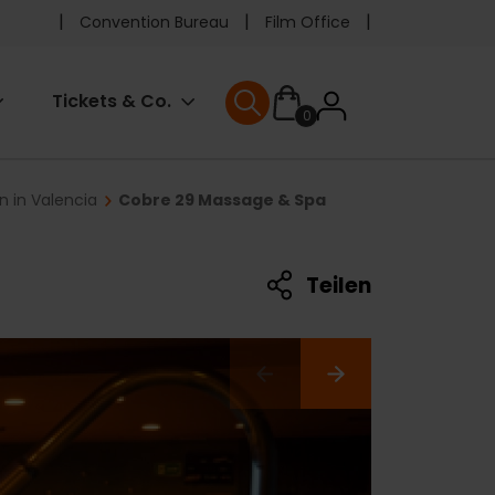
Pre
Convention Bureau
Film Office
header
User
Tickets & Co.
0
menu
User menu
accoun
n in Valencia
Cobre 29 Massage & Spa
menu
Teilen