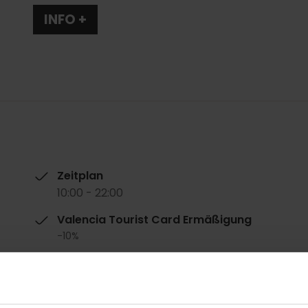
INFO +
Zeitplan
10:00 - 22:00
Valencia Tourist Card Ermäßigung
-10%