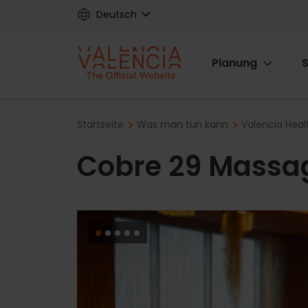
Skip
Deutsch
to
main
Main
content
Planung
S
navigat
Breadcrumb
Startseite
Was man tun kann
Valencia Hea
Cobre 29 Massa