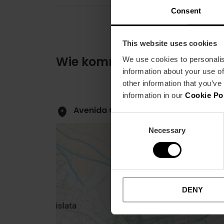
Consent
This website uses cookies
Wie komme ich an?
We use cookies to personalis
information about your use of
other information that you’ve
information in our
Cookie Po
Avenida Cortes Valencianas, 52 (3ºº
Consent
Necessary
Selection
DENY
Close
sidebar
map