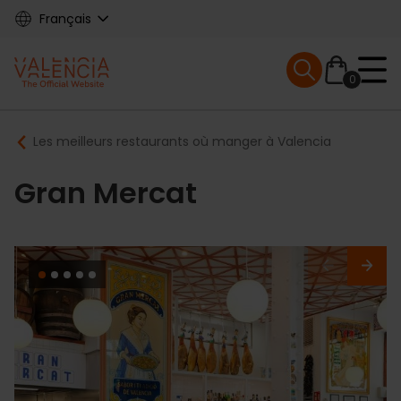
Skip
Français
to
main
Mobile menu ex
content
0
Main
Breadcrumb
Les meilleurs restaurants où manger à Valencia
navigation
Gran Mercat