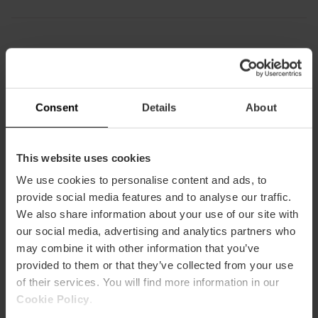
Capacité
Restaurant
Consent
Details
About
120
This website uses cookies
We use cookies to personalise content and ads, to
provide social media features and to analyse our traffic.
We also share information about your use of our site with
our social media, advertising and analytics partners who
Comment s'y rendre
may combine it with other information that you’ve
provided to them or that they’ve collected from your use
Metro
of their services. You will find more information in our
L1,
L3
Cookie Policy
.
Bus