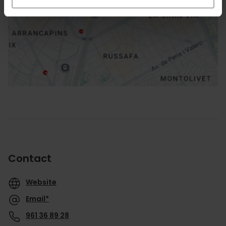
Directions
Contact
Website
Email*
961 36 89 28