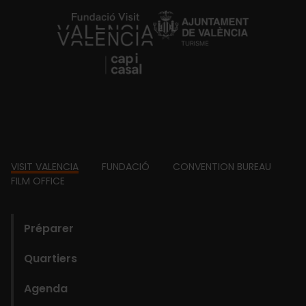
https://fundacion.visitvalencia.com/
Footer
VISIT VALENCIA
FUNDACIÓ
CONVENTION BUREAU
FILM OFFICE
domains
Préparer
Quartiers
Agenda