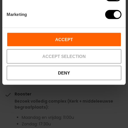
Marketing
ACCEPT
ACCEPT SELECTION
DENY
Praktische informatie
Rooster
Bezoek volledig complex (Kerk + middeleeuwse
begraafplaats):
Maandag en vrijdag: 11:00u
Zondag: 17:30u