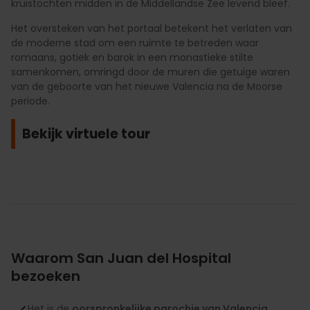
kruistochten midden in de Middellandse Zee levend bleef.
Het oversteken van het portaal betekent het verlaten van
de moderne stad om een ruimte te betreden waar
romaans, gotiek en barok in een monastieke stilte
samenkomen, omringd door de muren die getuige waren
van de geboorte van het nieuwe Valencia na de Moorse
periode.
Bekijk virtuele tour
Waarom San Juan del Hospital
bezoeken
Het is de
oorspronkelijke parochie van Valencia
,