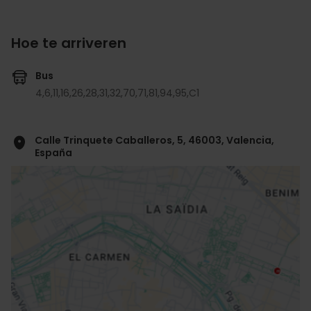
Hoe te arriveren
Bus
4,
6,
11,
16,
26,
28,
31,
32,
70,
71,
81,
94,
95,
C1
Calle Trinquete Caballeros, 5, 46003, Valencia,
España
ose