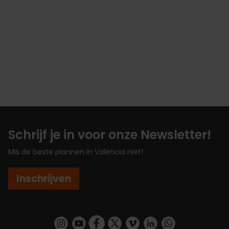
Schrijf je in voor onze Newsletter!
Mis de beste plannen in Valencia niet!
Inschrijven
https://www.instagram.com/visit_valencia/
https://www.youtube.com/user/Turisvalenc
https://www.facebook.com/VisitValenc
https://twitter.com/ValenciaSpan
https://vimeo.com/visitvalen
https://www.linkedin.com/company/turismo-valencia/
https://api.whatsapp.com/send/?