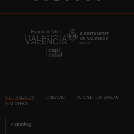
https://fundacion.visitvalencia.com/
Footer
VISIT VALENCIA
FUNDACIÓ
CONVENTION BUREAU
FILM OFFICE
domains
Planning