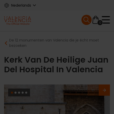
Skip
Nederlands
to
main
Mobile menu ex
content
0
Main
Breadcrumb
De 12 monumenten van Valencia die je écht moet
navigation
bezoeken
Kerk Van De Heilige Juan
Del Hospital In Valencia