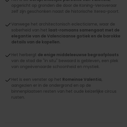
opgericht op gronden die door de Koning-Veroveraar
zelf zijn geschonken naast de historische Xerea-poort.
Vanwege het architectonisch eclecticisme, waar de
soberheid van het
laat-romaans samengaat met de
elegantie van de Valenciaanse gotiek en de barokke
details van de kapellen.
Het herbergt
de enige middeleeuwse begraafplaats
van de stad die "in situ" bewaard is gebleven, een plek
van ongeëvenaarde schoonheid en mystiek.
Het is een venster op het
Romeinse Valentia
,
aangezien er in de ondergrond en op de
binnenplaatsen resten van het oude keizerlijke circus
rusten.