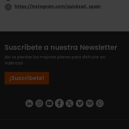
https://Instagram.com/quicksail_spain
Suscríbete a nuestra Newsletter
¡No te pierdas los mejores planes para disfrutar en
València!
¡Suscríbete!
https://www.linkedin.com/company/turismo-valencia/mycompany/
https://www.instagram.com/visit_valencia/
https://www.youtube.com/user/Turisvale
https://www.facebook.com/turismov
https://twitter.com/Valenciatu
https://vimeo.com/visitva
https://open.spotif
https://api.whatsapp.com/se