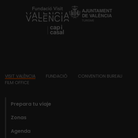
https://fundacion.visitvalencia.com/
Footer
VISIT VALÈNCIA
FUNDACIÓ
CONVENTION BUREAU
FILM OFFICE
domains
Prepara tu viaje
Zonas
Agenda