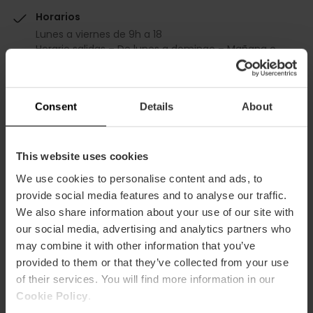
Horarios
Lunes a viernes de 9h a 18
Horario salidas – De lunes a domingo – Mañana o
tarde
Descuento Valencia Tourist Card
-10%
Consent
Details
About
This website uses cookies
We use cookies to personalise content and ads, to
provide social media features and to analyse our traffic.
We also share information about your use of our site with
Cómo llegar
our social media, advertising and analytics partners who
may combine it with other information that you’ve
Metro
provided to them or that they’ve collected from your use
L8
of their services. You will find more information in our
Bus
Cookie Policy
.
92,
95