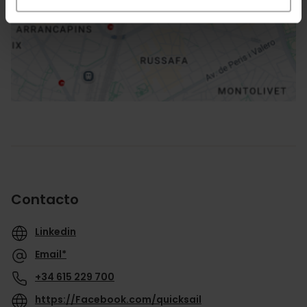
Cómo llegar
Contacto
Linkedin
Email*
+34 615 229 700
https://Facebook.com/quicksail