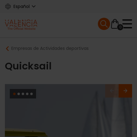
Skip
Español
to
main
Mobile menu ex
content
0
Main
Breadcrumb
Empresas de Actividades deportivas
navigation
Quicksail