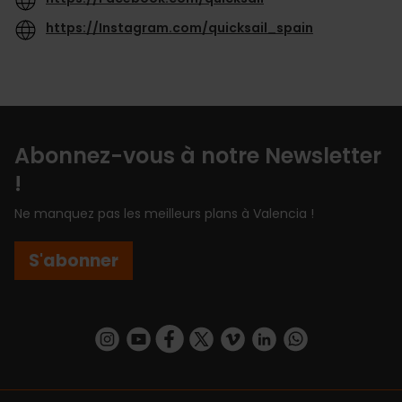
https://Instagram.com/quicksail_spain
Abonnez-vous à notre Newsletter
!
Ne manquez pas les meilleurs plans à Valencia !
S'abonner
https://www.instagram.com/visit_valencia/
https://www.youtube.com/user/Turisvalenc
https://www.facebook.com/Valencia.E
https://twitter.com/ValenciaEspa
https://vimeo.com/visitvalen
https://www.linkedin.com/company/turismo-valencia/
https://api.whatsapp.com/send/?