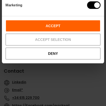
Marketing
Directions
ACCEPT
ACCEPT SELECTION
DENY
Contact
Linkedin
Email*
+34 615 229 700
https://Facebook.com/quicksail