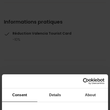
Informations pratiques
Réduction Valencia Tourist Card
-10%
Comment s'y rendre
Metro
Consent
Details
About
L8
Bus