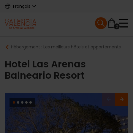
Skip
Français
to
main
Mobile menu ex
content
0
Main
Breadcrumb
Hébergement : Les meilleurs hôtels et appartements
navigation
Hotel Las Arenas
Balneario Resort