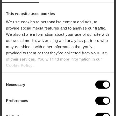
m2:
308
Audit:
300
School:
200
This website uses cookies
Banquet:
200
We use cookies to personalise content and ads, to
Cocktail:
300
provide social media features and to analyse our traffic.
We also share information about your use of our site with
BACO
our social media, advertising and analytics partners who
m2:
153
Audit:
70
may combine it with other information that you’ve
School:
50
provided to them or that they’ve collected from your use
Banquet:
60
of their services. You will find more information in our
Cocktail:
80
Cookie Policy
.
CALIPSO
Consent
m2:
153
Necessary
Audit:
80
Selection
School:
60
Banquet:
60
Preferences
Cocktail:
80
CENTAUROS