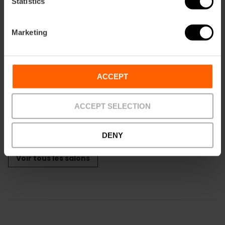
Statistics
m2:
153
Audit:
80
School:
60
Marketing
Banquet:
60
Cocktail:
80
CRONOS
ACCEPT
m2:
221
Audit:
95
School:
70
ACCEPT SELECTION
Banquet:
80
Cocktail:
120
DENY
Voir tous les salons