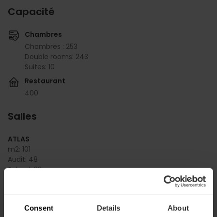
Capacité
Chambres
Chambres : 253
Double rooms: 243
Suites: 10
Restaurant
400
Salles
ATLAS
m2:
101
Audit:
48
School:
32
Banquet:
40
Cocktail:
50
Consent
Details
About
ZEUS