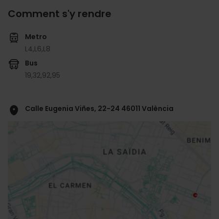
Comment s'y rendre
Metro
L4,
L6,
L8
Bus
19,
32,
92,
95
Calle Eugenia Viñes, 22-24 46011 València
ose