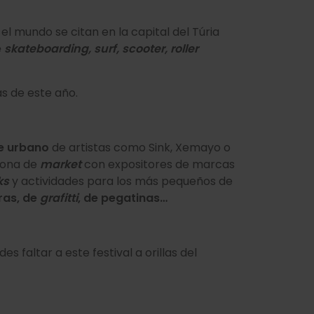
l mundo se citan en la capital del Túria
e
skateboarding, surf, scooter, roller
s de este año.
te urbano
de artistas como Sink, Xemayo o
zona de
market
con expositores de marcas
ks
y actividades para los más pequeños de
ras, de
grafitti
, de pegatinas…
des faltar a este festival a orillas del