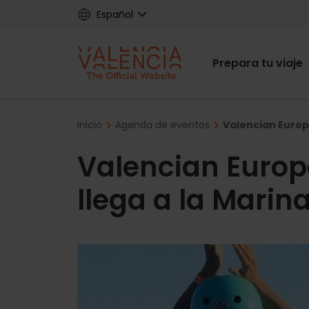
Skip
Español
to
main
Main
content
Prepara tu viaje
navigat
Breadcrumb
Inicio
Agenda de eventos
Valencian Europ
Valencian Euro
llega a la Marin