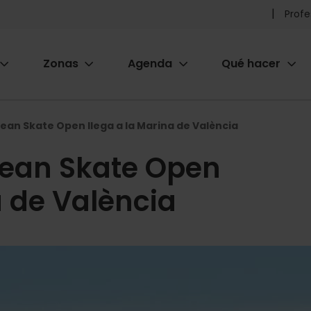
Pr
Profe
he
Zonas
Agenda
Qué hacer
m
ion
ean Skate Open llega a la Marina de València
pean Skate Open
a de València