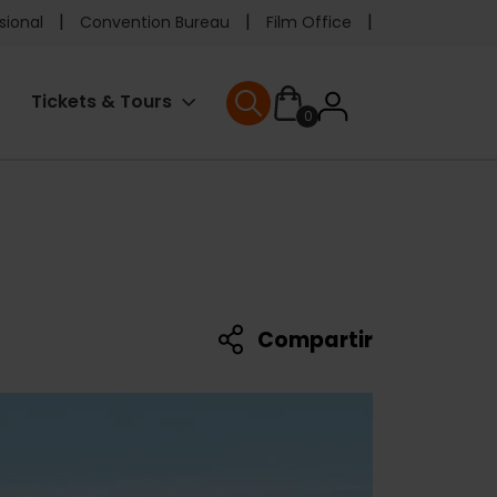
e
sional
Convention Bureau
Film Office
ader
User
Tickets & Tours
0
enu
User menu
accoun
menu
Compartir