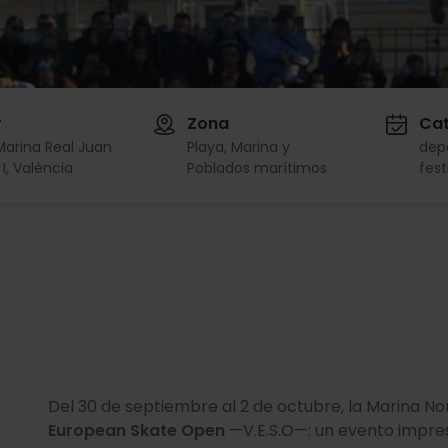
r
Zona
Cat
Marina Real Juan
Playa, Marina y
dep
 I, València
Poblados marítimos
fest
Del 30 de septiembre al 2 de octubre, la Marina N
European Skate Open
—V.E.S.O—: un evento impres