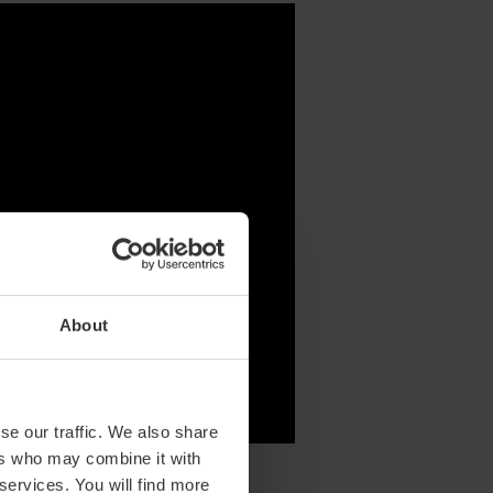
About
se our traffic. We also share
ers who may combine it with
 services. You will find more