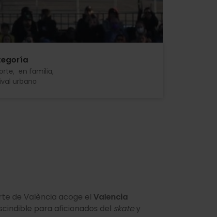
egoría
orte
en familia
ival urbano
orte de València acoge el
Valencia
cindible para aficionados del
skate
y