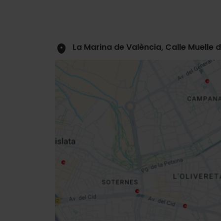
La Marina de València, Calle Muelle 
Close
sidebar
da
map
Get
your
location