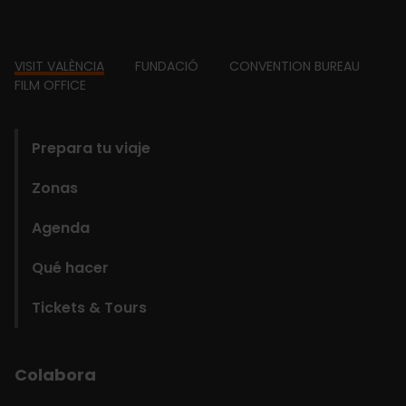
Footer
VISIT VALÈNCIA
FUNDACIÓ
CONVENTION BUREAU
FILM OFFICE
domains
Prepara tu viaje
Zonas
Agenda
Qué hacer
Tickets & Tours
Colabora