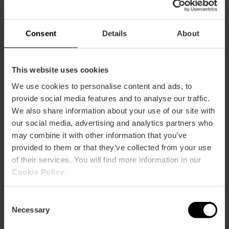
Consent
Details
About
This website uses cookies
We use cookies to personalise content and ads, to
provide social media features and to analyse our traffic.
We also share information about your use of our site with
Quiero saber más
our social media, advertising and analytics partners who
may combine it with other information that you’ve
provided to them or that they’ve collected from your use
of their services. You will find more information in our
Cookie Policy
.
Información práctica
Consent
Necessary
Selection
Fecha