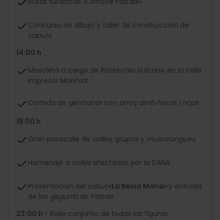
Rutas turísticas «Conoce Patraix»
Concurso de dibujo y taller de construcción de
cabuts
14:00 h
Mascletà a cargo de Pirotecnia Vulcano en la calle
Impresor Monfort
Comida de
germanor
con
arroç amb fesols i naps
18:00 h
Gran pasacalle de
colles
, grupos y
muixarangues
Homenaje a
colles
afectadas por la DANA
Presentación del
cabut
«La Reina Maria»
y entrada
de los
gegants
de Patraix
23:00 h
– Baile conjunto de todas las figuras