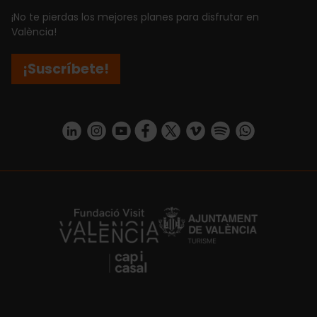
¡No te pierdas los mejores planes para disfrutar en
València!
¡Suscríbete!
https://www.linkedin.com/company/turismo-valencia/mycompany/
https://www.instagram.com/visit_valencia/
https://www.youtube.com/user/Turisvale
https://www.facebook.com/turismov
https://twitter.com/Valenciatu
https://vimeo.com/visitva
https://open.spotif
https://api.whatsapp.com/se
https://fundacion.visitvalencia.com/