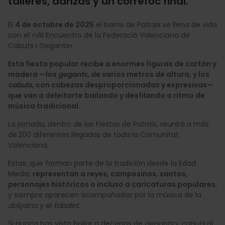
talleres, danzas y un correfoc final.
El
4 de octubre de 2025
el barrio de Patraix se llena de vida
con el «VIII Encuentro de la Federació Valenciana de
Cabuts i Gegants».
Esta fiesta popular recibe a enormes figuras de cartón y
madera —los
gegants
, de varios metros de altura, y los
cabuts
, con cabezas desproporcionadas y expresivas—
que van a deleitarte bailando y desfilando a ritmo de
música tradicional.
La jornada, dentro de las Fiestas de Patraix, reunirá a más
de 200 diferentes llegadas de toda la Comunitat
Valenciana.
Estas, que forman parte de la tradición desde la Edad
Media,
representan a reyes, campesinos, santos,
personajes históricos o incluso a caricaturas populares
,
y siempre aparecen acompañadas por la música de la
dolçaina
y el
tabalet
.
Si nunca has visto bailar a decenas de
gegants
y
cabuts
al