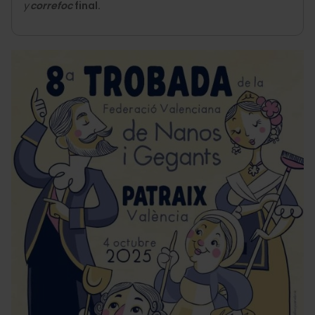
y
correfoc
final.