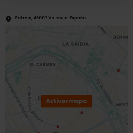
Patraix, 46007 Valencia, España
ose
ebar
p
Activar mapa
r
ation