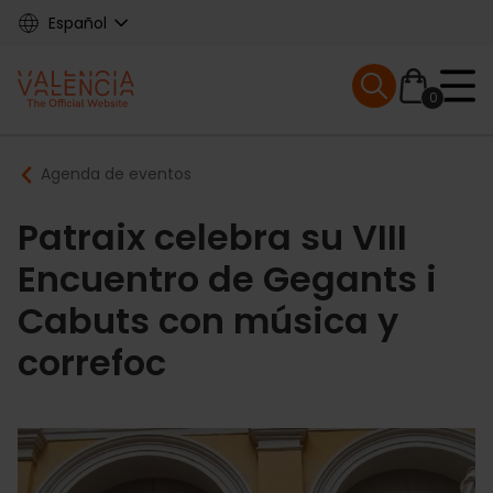
Skip
Español
to
main
Mobile menu ex
content
0
Main
Breadcrumb
Agenda de eventos
navigation
Patraix celebra su VIII
Encuentro de Gegants i
Cabuts con música y
correfoc