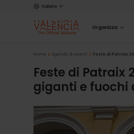
Skip
Italiano
to
main
Main
content
Organizza
navigat
Breadcrumb
Home
Agenda di eventi
Feste di Patraix 2
Feste di Patraix
giganti e fuochi d