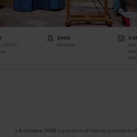
o
Zona
Cat
x, 46007,
Periferia
Gas
ia.
Spet
Fest
Il
4 ottobre 2025
il quartiere di Patraix prenderà vi