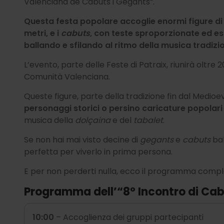
Valenciana de Cabuts i Gegants”.
Questa festa popolare accoglie enormi figure di
metri, e i
cabuts
, con teste sproporzionate ed es
ballando e sfilando al ritmo della musica tradizi
L’evento, parte delle Feste di Patraix, riunirà oltre
Comunità Valenciana.
Queste figure, parte della tradizione fin dal Medioe
personaggi storici o persino caricature popolari
musica della
dolçaina
e del
tabalet
.
Se non hai mai visto decine di
gegants
e
cabuts
bal
perfetta per viverlo in prima persona.
E per non perderti nulla, ecco il programma comple
Programma dell’“8° Incontro di Ca
10:00
– Accoglienza dei gruppi partecipanti