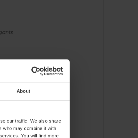
x
gants
one dei
cabuts
About
via Impresor Monfort
se our traffic. We also share
aps
ers who may combine it with
 services. You will find more