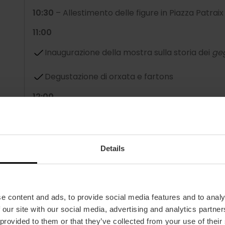
10:30
– Allestimento delle figure in Piazza Patrai
11:00
Inaugurazione della mostra sulla storia dei
ge
Degustazione di orxata e fartons
12:00
Tour turistici “Scopri Patraix”
Concorso di disegno e laboratorio di costruzi
Details
14:00
Mascletà
a cura della Pirotecnia Vulcano in 
e content and ads, to provide social media features and to analy
Pranzo di
germanor
con
arroç amb fesols i n
 our site with our social media, advertising and analytics partn
 provided to them or that they’ve collected from your use of their