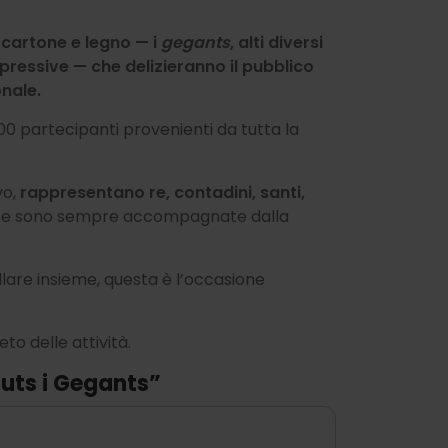
 cartone e legno — i
gegants
, alti diversi
pressive — che delizieranno il pubblico
onale.
 200 partecipanti provenienti da tutta la
vo,
rappresentano re, contadini, santi,
e sono sempre accompagnate dalla
lare insieme, questa è l’occasione
to delle attività.
buts i Gegants”