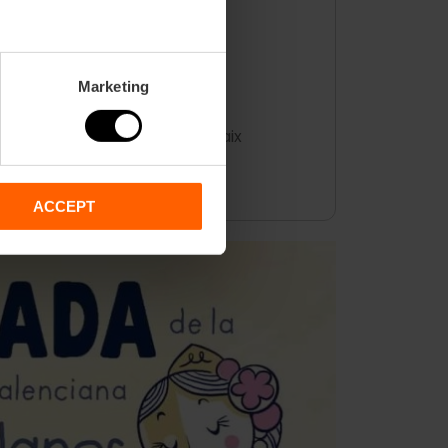
es
Marketing
 ingresso dei
gegants
di Patraix
acolare
correfoc
finale.
ACCEPT