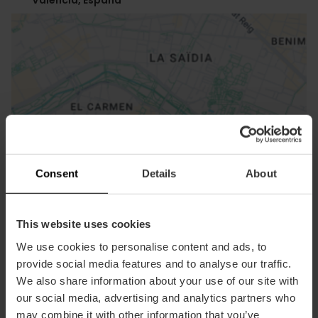
ose
ebar
p
Consent
Details
About
Activar mapa
r
ation
This website uses cookies
We use cookies to personalise content and ads, to
provide social media features and to analyse our traffic.
We also share information about your use of our site with
our social media, advertising and analytics partners who
Cómo llegar
may combine it with other information that you’ve