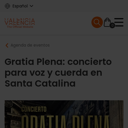
Skip
Español
to
main
Mobile menu ex
content
0
Main
Breadcrumb
Agenda de eventos
navigation
Gratia Plena: concierto
para voz y cuerda en
Santa Catalina