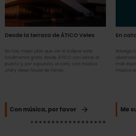
Desde la terraza de ÁTICO Veles
En cat
No hay mejor plan que ver el eclipse solar
Navega h
totalmente gratis desde ÁTICO con vistas al
observac
puerto y, por supuesto, al cielo, con música
más espe
chill
y
deep house
de fondo.
música e
Con música, por favor
Me s