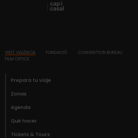
Footer
VISIT VALÈNCIA
FUNDACIÓ
CONVENTION BUREAU
FILM OFFICE
domains
Prepara tu viaje
Zonas
Agenda
Qué hacer
Tickets & Tours