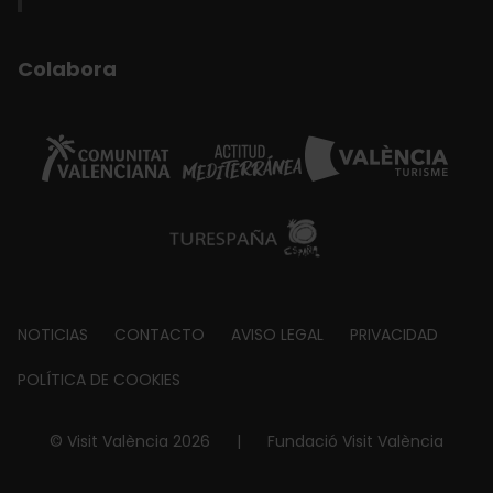
Colabora
Footer
NOTICIAS
CONTACTO
AVISO LEGAL
PRIVACIDAD
about
POLÍTICA DE COOKIES
© Visit València 2026
|
Fundació Visit València