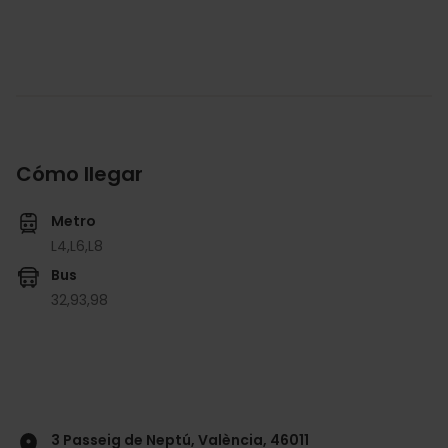
Cómo llegar
Metro
L4,
L6,
L8
Bus
32,
93,
98
3 Passeig de Neptú, València, 46011