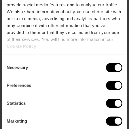
provide social media features and to analyse our traffic.
We also share information about your use of our site with
our social media, advertising and analytics partners who
may combine it with other information that you’ve
Utiliza el transporte público
provided to them or that they’ve collected from your use
of their services. You will find more information in our
La mejor forma de llegar a los mejores puntos de
Cookie Policy
.
observación es en transporte público. La EMT va a reforzar
sus líneas tanto los días previos como el propio 12 de
agosto.
Consent
Necessary
Selection
Así, los autobuses que van a la Malvarrosa —18, 19, 31, 32,
92, 93, 95, 98 y 99— aumentarán su servicio, al igual que
la 25, que va a Pinedo, El Saler y El Perelló, y la 24, que
Preferences
llega hasta El Palmar.
Statistics
Marketing