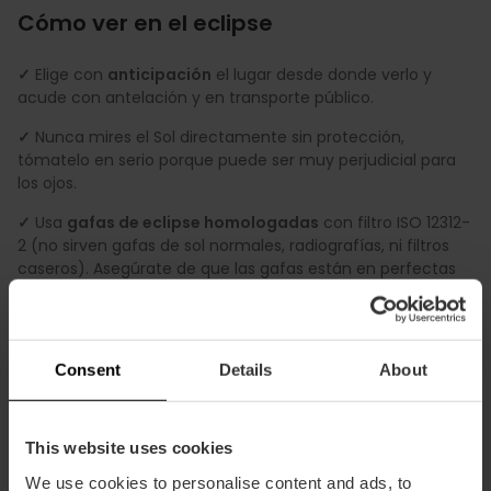
Cómo ver en el eclipse
✓
Elige con
anticipación
el lugar desde donde verlo y
acude con antelación y en transporte público.
✓
Nunca mires el Sol directamente sin protección,
tómatelo en serio porque puede ser muy perjudicial para
los ojos.
✓
Usa
gafas de eclipse homologadas
con filtro ISO 12312-
2 (no sirven gafas de sol normales, radiografías, ni filtros
caseros). Asegúrate de que las gafas están en perfectas
condiciones y no presentan arañazos ni dobleces.
✓
Si usas cámaras, móviles, prismáticos o telescopios,
añade
filtros solares específicos
en la entrada óptica.
Consent
Details
About
✓
Consulta aquí todas las
recomendaciones para ver el
eclipse de una forma segura.
This website uses cookies
We use cookies to personalise content and ads, to