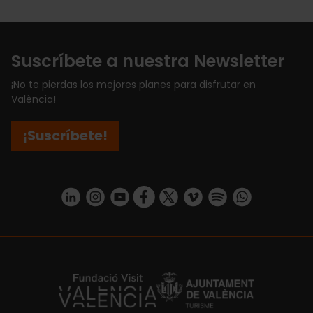
Suscríbete a nuestra Newsletter
¡No te pierdas los mejores planes para disfrutar en
València!
¡Suscríbete!
https://www.linkedin.com/company/turismo-valencia/mycompany/
https://www.instagram.com/visit_valencia/
https://www.youtube.com/user/Turisvale
https://www.facebook.com/turismov
https://twitter.com/Valenciatu
https://vimeo.com/visitva
https://open.spotif
https://api.whatsapp.com/se
https://fundacion.visitvalencia.com/