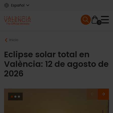
Skip
Español
to
main
Mobile menu ex
content
0
Main
Breadcrumb
Inicio
navigation
Eclipse solar total en
València: 12 de agosto de
2026