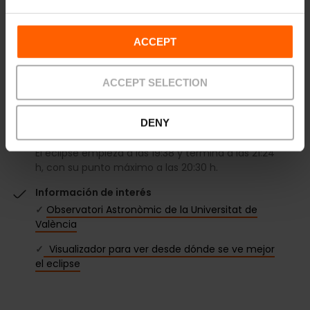
ACCEPT
Información práctica
ACCEPT SELECTION
Fecha
12/08/2026 - 12/08/2026
DENY
Horarios
El eclipse empieza a las 19:38 y termina a las 21:24
h, con su punto máximo a las 20:30 h.
Información de interés
✓
Observatori Astronòmic de la Universitat de
València
✓
Visualizador para ver desde dónde se ve mejor
el eclipse