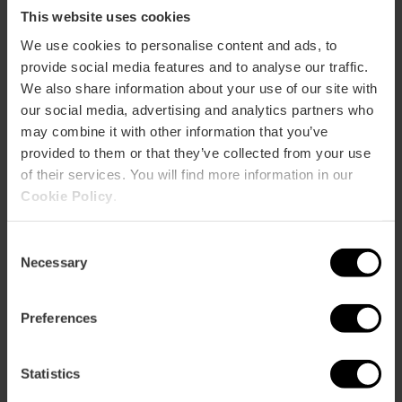
This website uses cookies
Programa completo
We use cookies to personalise content and ads, to
provide social media features and to analyse our traffic.
We also share information about your use of our site with
our social media, advertising and analytics partners who
may combine it with other information that you’ve
provided to them or that they’ve collected from your use
of their services. You will find more information in our
Cookie Policy
.
Información práctica
Consent
Necessary
Selection
Fecha
16/05/2026 - 12/10/2026
Preferences
Tickets
Gratuito.
Statistics