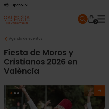
Skip
Español
to
main
Mobile menu ex
content
0
Main
Breadcrumb
Agenda de eventos
navigation
Fiesta de Moros y
Cristianos 2026 en
València