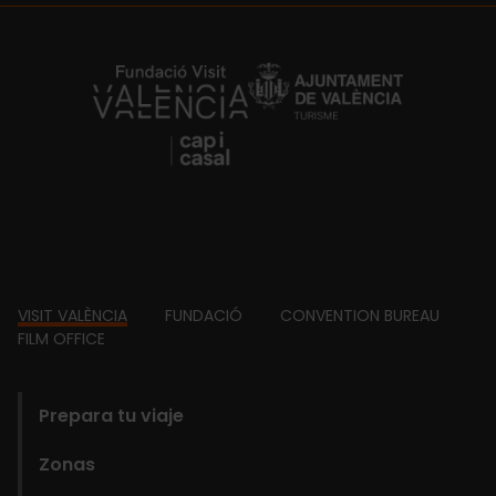
https://fundacion.visitvalencia.com/
Footer
VISIT VALÈNCIA
FUNDACIÓ
CONVENTION BUREAU
FILM OFFICE
domains
Prepara tu viaje
Zonas