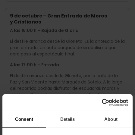
9 de octubre – Gran Entrada de Moros
y Cristianos
A las 16:00 h – Bajada de Gloria
El desfile arranca desde la Glorieta. Es la antesala de la
gran entrada, un acto cargado de simbolismo que
abre paso al espectáculo final.
A las 17:00 h – Entrada
El desfile avanza desde la Glorieta, por la calle de la
Paz y San Vicente hasta Marqués de Sotelo. A lo largo
del recorrido podrás disfrutar de escuadras moras y
cristianas llenas de color, música en directo y
danzas. Es la marcha más esperada del año y
sirve para celebrar el día de la Comunitat Valenciana.
Consent
Details
About