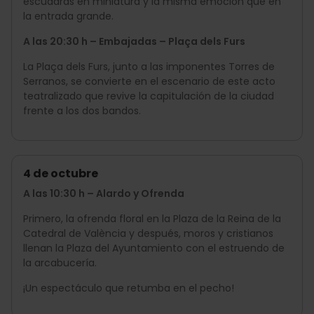
escuadras en miniatura y la misma emoción que en
la entrada grande.
A las 20:30 h – Embajadas – Plaça dels Furs
La Plaça dels Furs, junto a las imponentes Torres de
Serranos, se convierte en el escenario de este acto
teatralizado que revive la capitulación de la ciudad
frente a los dos bandos.
4 de octubre
A las 10:30 h – Alardo y Ofrenda
Primero, la ofrenda floral en la Plaza de la Reina de la
Catedral de València y después, moros y cristianos
llenan la Plaza del Ayuntamiento con el estruendo de
la arcabucería.
¡Un espectáculo que retumba en el pecho!