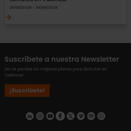
26/08/2026 - 26/08/2026
Suscríbete a nuestra Newsletter
¡No te pierdas los mejores planes para disfrutar en
València!
¡Suscríbete!
https://www.linkedin.com/company/turismo-valencia/mycompany/
https://www.instagram.com/visit_valencia/
https://www.youtube.com/user/Turisvale
https://www.facebook.com/turismov
https://twitter.com/Valenciatu
https://vimeo.com/visitva
https://open.spotif
https://api.whatsapp.com/se