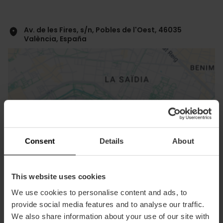
Av. de les Fires, s/n, Pobles de l'Oest, 46035
València, España
ose
Consent
Details
About
ebar
p
Activar mapa
r
This website uses cookies
ation
We use cookies to personalise content and ads, to
provide social media features and to analyse our traffic.
We also share information about your use of our site with