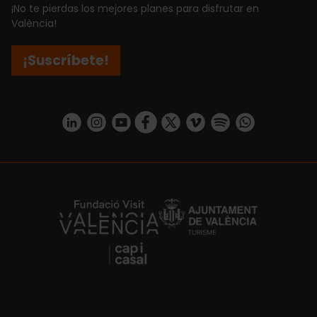
¡No te pierdas los mejores planes para disfrutar en
València!
¡Suscríbete!
https://www.linkedin.com/company/turismo-valencia/mycompany/
https://www.instagram.com/visit_valencia/
https://www.youtube.com/user/Turisvale
https://www.facebook.com/turismov
https://twitter.com/Valenciatu
https://vimeo.com/visitva
https://open.spotif
https://api.whatsapp.com/se
https://fundacion.visitvalencia.com/