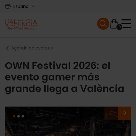
Skip
Español
to
main
Mobile menu ex
content
0
Main
Breadcrumb
Agenda de eventos
navigation
OWN Festival 2026: el
evento gamer más
grande llega a València