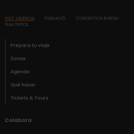
Footer
VISIT VALÈNCIA
FUNDACIÓ
CONVENTION BUREAU
FILM OFFICE
domains
Prepara tu viaje
Zonas
Agenda
Qué hacer
Tickets & Tours
Colabora