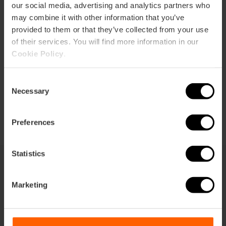
our social media, advertising and analytics partners who
may combine it with other information that you’ve
provided to them or that they’ve collected from your use
Cómo llegar
of their services. You will find more information in our
Cookie Policy
.
Consent
Necessary
Selection
Preferences
Statistics
También te puede interesar
Marketing