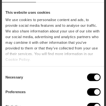
This website uses cookies
Av. de les Fires, s/n, Pobles de l'Oest, 46035
València, España
We use cookies to personalise content and ads, to
provide social media features and to analyse our traffic.
We also share information about your use of our site with
our social media, advertising and analytics partners who
may combine it with other information that you’ve
provided to them or that they’ve collected from your use
of their services. You will find more information in our
Cookie Policy
.
ose
ebar
Consent
p
Necessary
Selection
Bekijk kaart
r
ation
Preferences