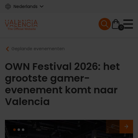
Skip
Nederlands
to
main
Mobile menu ex
content
0
Main
Breadcrumb
Geplande evenementen
navigation
OWN Festival 2026: het
grootste gamer-
evenement komt naar
Valencia