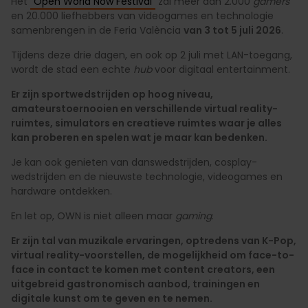
Het
"Open World Now Festival"
zal meer dan 2.000
gamers
en 20.000 liefhebbers van videogames en technologie
samenbrengen in de Feria València
van 3 tot 5 juli 2026
.
Tijdens deze drie dagen, en ook op 2 juli met LAN-toegang,
wordt de stad een echte
hub
voor digitaal entertainment.
Er zijn sportwedstrijden op hoog niveau,
amateurstoernooien en verschillende virtual reality-
ruimtes, simulators en creatieve ruimtes waar je alles
kan proberen en spelen wat je maar kan bedenken.
Je kan ook genieten van danswedstrijden, cosplay-
wedstrijden en de nieuwste technologie, videogames en
hardware ontdekken.
En let op, OWN is niet alleen maar
gaming
.
Er zijn tal van muzikale ervaringen, optredens van K-Pop,
virtual reality-voorstellen, de mogelijkheid om face-to-
face in contact te komen met content creators, een
uitgebreid gastronomisch aanbod, trainingen en
digitale kunst om te geven en te nemen.