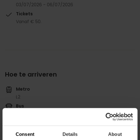
03/07/2026 - 06/07/2026
Tickets
Vanaf € 50.
Hoe te arriveren
Metro
L2
Bus
62
Consent
Details
About