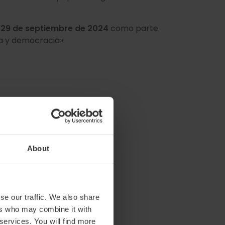
l 29 de septiembre de 2024
como parte
a y democracia».
About
se our traffic. We also share
ers who may combine it with
 services. You will find more