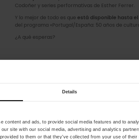
Codoñer y series performativas de Esther Ferrer.
Y lo mejor de todo es que
está disponible hasta e
del programa «Portugal/España: 50 años de cultur
¿A qué esperas?
Details
COMPRA TUS ENTRADAS
e content and ads, to provide social media features and to analy
 our site with our social media, advertising and analytics partn
 provided to them or that they’ve collected from your use of their