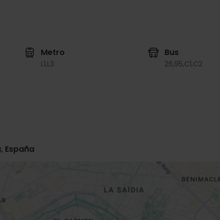
Metro
Bus
L1,
L3
26,
95,
C1,
C2
a, España