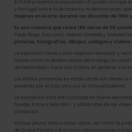
El IVAM presenta la exposición «El poder con que s
y Portugal entre la dictadura y la democracia», qu
mujeres en el arte durante las décadas de 1960 
Es una muestra que reúne 186 obras de 58 crea
Paula Rego, Eva Lootz, Helena Almeida y Soledad Sev
pinturas, fotografías, dibujos,
collages
y vídeos
La exposición tiene como objetivo reevaluar y reco
temas como la división sexual del trabajo, la constr
domesticidad y hace una crítica, en general, a la
Los estilos presentes en estas obras van desde lo a
pasando por el
pop art
y por el conceptualismo.
La exposición está estructurada en nueve secciones
Donde, Entre y Más allá— y utiliza citas de las «Nu
conductor.
Incluye piezas nunca antes vistas, así como la poes
de Graça Pereira y Eva Lootz, intervenciones irón