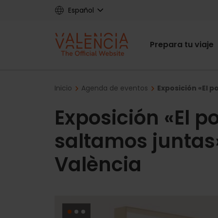
Skip
Español
to
main
Main
content
Prepara tu viaje
navigat
Breadcrumb
Inicio
Agenda de eventos
Exposición «El p
Exposición «El p
saltamos juntas
València