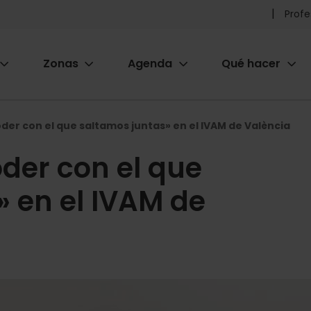
Pr
Profe
he
Zonas
Agenda
Qué hacer
m
ion
oder con el que saltamos juntas» en el IVAM de València
oder con el que
» en el IVAM de