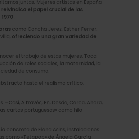
altamos juntas. Mujeres artistas en España
e
reivindica el papel crucial de las
y 1970.
doras
como Concha Jerez, Esther Ferrer,
illa,
ofreciendo una gran variedad de
.
nocer el trabajo de estas mujeres. Toca
ucción de roles sociales, la maternidad, la
 sociedad de consumo.
bstracto hasta el realismo crítico,
 —Casi, A través, En, Desde, Cerca, Ahora,
evas cartas portuguesas» como hilo
ía concreta de Elena Asins, instalaciones
icas como «Tetapop» de Ángela García