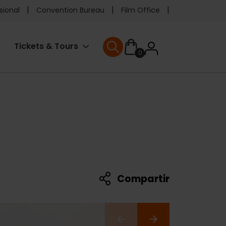
e
sional
Convention Bureau
Film Office
ader
User
Tickets & Tours
0
enu
User menu
accoun
menu
Compartir