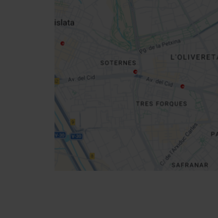
Close
sidebar
da
map
Get
your
location
Cómo llegar