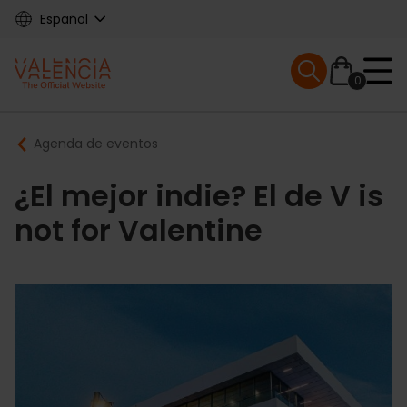
Skip
Español
to
main
Mobile menu ex
content
0
Main
Breadcrumb
Agenda de eventos
navigation
¿El mejor indie? El de V is
not for Valentine