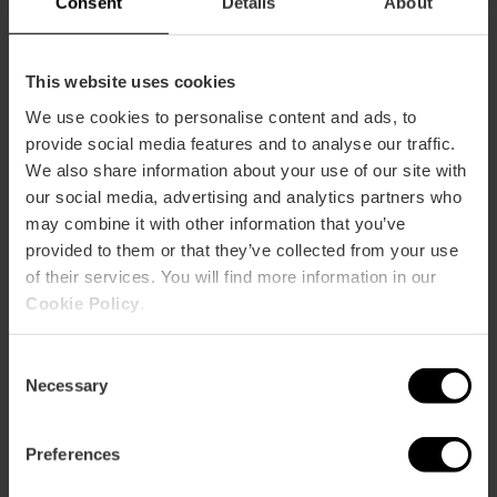
Consent
Details
About
13/08/2026 - 13/08/2026
This website uses cookies
Conciertos en Loco
We use cookies to personalise content and ads, to
Club, la sala más
provide social media features and to analyse our traffic.
ecléctica de València
We also share information about your use of our site with
our social media, advertising and analytics partners who
may combine it with other information that you’ve
provided to them or that they’ve collected from your use
07/08/2026 - 07/08/2026
of their services. You will find more information in our
Cookie Policy
.
Festival «Sonido de
Consent
Valencia»
Necessary
Selection
Preferences
08/08/2026 - 08/08/2026