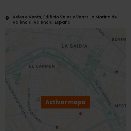
Veles e Vents, Edificio Veles e Vents La Marina de
València, Valencia, España
ose
ebar
p
Activar mapa
r
ation