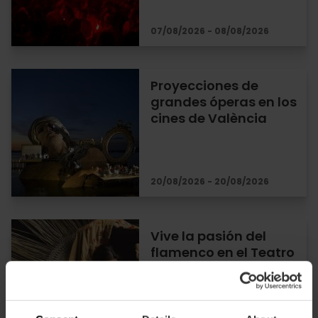
07/08/2026 - 08/08/2026
Proyecciones de
grandes óperas en los
cines de València
20/08/2026 - 20/08/2026
Vive la pasión del
flamenco en el Teatro
Talia