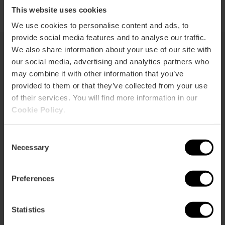
This website uses cookies
We use cookies to personalise content and ads, to
provide social media features and to analyse our traffic.
We also share information about your use of our site with
our social media, advertising and analytics partners who
También te puede interesar
may combine it with other information that you’ve
provided to them or that they’ve collected from your use
of their services. You will find more information in our
Cookie Policy
.
Consent
Necessary
Selection
Preferences
Statistics