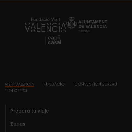
https://fundacion.visitvalencia.com/
Footer
VISIT VALÈNCIA
FUNDACIÓ
CONVENTION BUREAU
FILM OFFICE
domains
Prepara tu viaje
Zonas