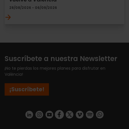
28/08/2026 - 06/09/2026
Suscríbete a nuestra Newsletter
¡No te pierdas los mejores planes para disfrutar en
València!
¡Suscríbete!
https://www.linkedin.com/company/turismo-valencia/mycompany/
https://www.instagram.com/visit_valencia/
https://www.youtube.com/user/Turisvale
https://www.facebook.com/turismov
https://twitter.com/Valenciatu
https://vimeo.com/visitva
https://open.spotif
https://api.whatsapp.com/se