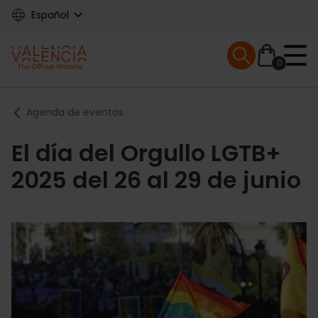
Skip
Español
to
main
Mobile menu ex
content
0
Main
Breadcrumb
Agenda de eventos
navigation
El día del Orgullo LGTB+
2025 del 26 al 29 de junio