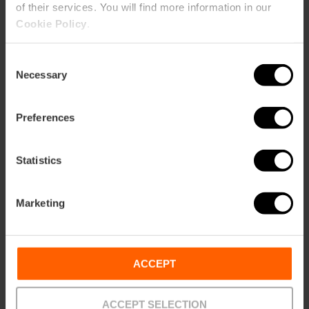
of their services. You will find more information in our
Cookie Policy
.
«El lago de los cisnes»
se representa este
verano en València
Consent
Necessary
Selection
Preferences
03/08/2026 - 08/08/2026
Statistics
Noches de flamenco
en València
Marketing
ACCEPT
11/08/2026 - 11/08/2026
ACCEPT SELECTION