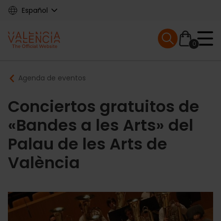
Skip
Español
to
main
Mobile menu ex
content
0
Main
Breadcrumb
Agenda de eventos
navigation
Conciertos gratuitos de
«Bandes a les Arts» del
Palau de les Arts de
València