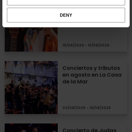
Ciclo de
«Microconciertos» en
DENY
CaixaForum València
15/08/2026 - 15/08/2026
Conciertos y tributos
en agosto en La Casa
de la Mar
04/08/2026 - 18/08/2026
Concierto de Judas