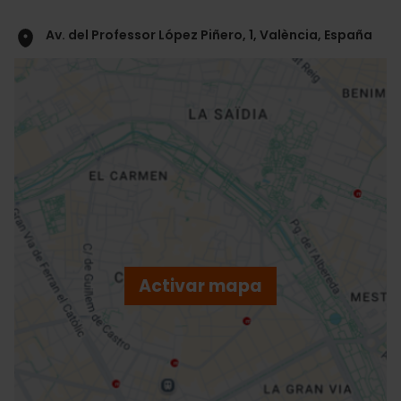
Av. del Professor López Piñero, 1, València, España
ose
ebar
p
Activar mapa
r
ation